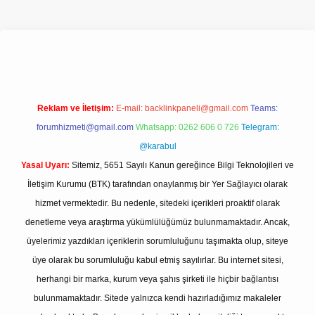
etexper.xyz/
Reklam ve İletişim:
E-mail:
backlinkpaneli@gmail.com
Teams:
forumhizmeti@gmail.com
Whatsapp: 0262 606 0 726
Telegram:
@karabul
Yasal Uyarı:
Sitemiz, 5651 Sayılı Kanun gereğince Bilgi Teknolojileri ve
İletişim Kurumu (BTK) tarafından onaylanmış bir Yer Sağlayıcı olarak
hizmet vermektedir. Bu nedenle, sitedeki içerikleri proaktif olarak
denetleme veya araştırma yükümlülüğümüz bulunmamaktadır. Ancak,
üyelerimiz yazdıkları içeriklerin sorumluluğunu taşımakta olup, siteye
üye olarak bu sorumluluğu kabul etmiş sayılırlar. Bu internet sitesi,
herhangi bir marka, kurum veya şahıs şirketi ile hiçbir bağlantısı
bulunmamaktadır. Sitede yalnızca kendi hazırladığımız makaleler