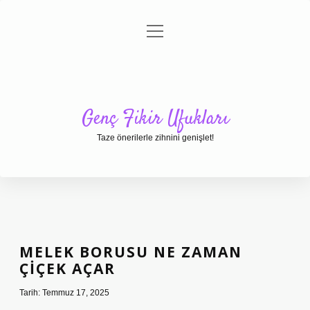
menüyü
Anasayfa
Gizlilik Politikası
Yasal Uyarı
aç
Hakkımızda
Genç Fikir Ufukları
Taze önerilerle zihnini genişlet!
MELEK BORUSU NE ZAMAN
ÇIÇEK AÇAR
Tarih: Temmuz 17, 2025