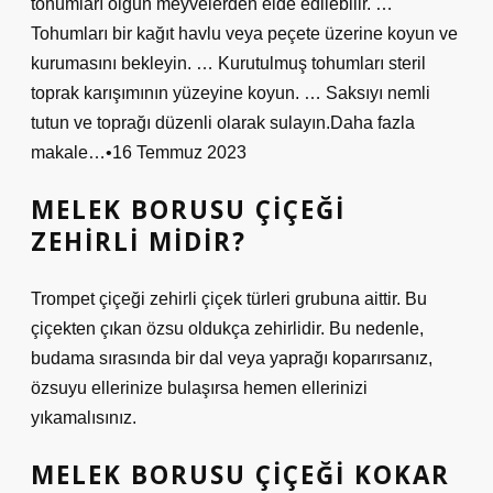
tohumları olgun meyvelerden elde edilebilir. …
Tohumları bir kağıt havlu veya peçete üzerine koyun ve
kurumasını bekleyin. … Kurutulmuş tohumları steril
toprak karışımının yüzeyine koyun. … Saksıyı nemli
tutun ve toprağı düzenli olarak sulayın.Daha fazla
makale…•16 Temmuz 2023
MELEK BORUSU ÇIÇEĞI
ZEHIRLI MIDIR?
Trompet çiçeği zehirli çiçek türleri grubuna aittir. Bu
çiçekten çıkan özsu oldukça zehirlidir. Bu nedenle,
budama sırasında bir dal veya yaprağı koparırsanız,
özsuyu ellerinize bulaşırsa hemen ellerinizi
yıkamalısınız.
MELEK BORUSU ÇIÇEĞI KOKAR