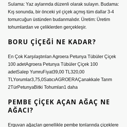
Sulama: Yaz aylarında düzenli olarak sulayın. Budama:
Kış sonunda, bir önceki yıl çiçek açmış tüm dallar 3-4
tomurcuğun üstünden budanmalıdır. Üretim: Üretim
tohumlardan ve çeliklerden gerçekleşir.
BORU ÇIÇEĞI NE KADAR?
En Çok Karşılaştırılan Agroera Petunya Tübüler Çiçek
100 adetAgroera Petunya Tübüler Çiçek 100
adetSalep YumruFiyat39,00 TL320,00
TLYorumlar3,75,0SatıcıAGROERAÇanakkale Tarım
2TürPetunyaBitki Tohumları1 daha
PEMBE ÇIÇEK AÇAN AĞAÇ NE
AĞACI?
Erguvan ağaçları genellikle pembe tonlarında çiçeklere