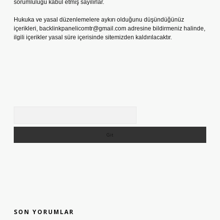
sorumluluğu kabul etmiş sayılırlar.
Hukuka ve yasal düzenlemelere aykırı olduğunu düşündüğünüz
içerikleri,
backlinkpanelicomtr@gmail.com
adresine bildirmeniz halinde,
ilgili içerikler yasal süre içerisinde sitemizden kaldırılacaktır.
Arama
SON YORUMLAR