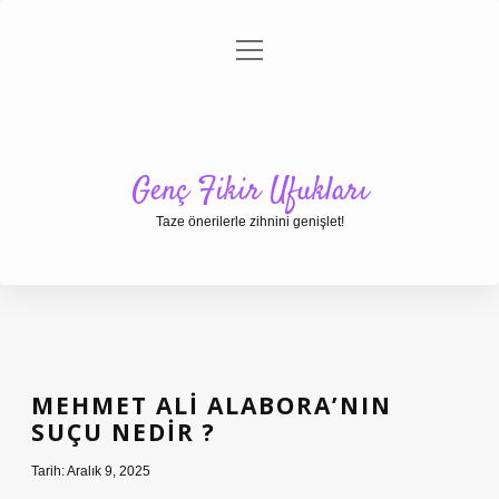
menüyü
Anasayfa
Gizlilik Politikası
Yasal Uyarı
aç
Hakkımızda
Genç Fikir Ufukları
Taze önerilerle zihnini genişlet!
MEHMET ALI ALABORA’NIN
SUÇU NEDIR ?
Tarih: Aralık 9, 2025