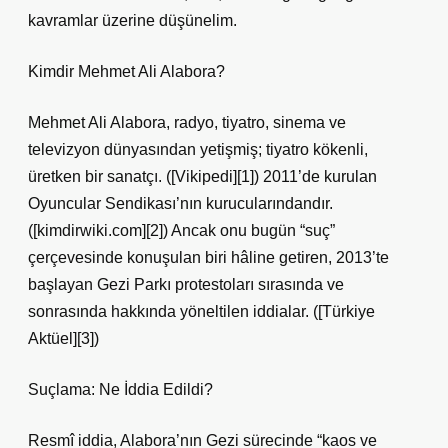
kavramlar üzerine düşünelim.
Kimdir Mehmet Ali Alabora?
Mehmet Ali Alabora, radyo, tiyatro, sinema ve
televizyon dünyasından yetişmiş; tiyatro kökenli,
üretken bir sanatçı. ([Vikipedi][1]) 2011’de kurulan
Oyuncular Sendikası’nın kurucularındandır.
([kimdirwiki.com][2]) Ancak onu bugün “suç”
çerçevesinde konuşulan biri hâline getiren, 2013’te
başlayan Gezi Parkı protestoları sırasında ve
sonrasında hakkında yöneltilen iddialar. ([Türkiye
Aktüel][3])
Suçlama: Ne İddia Edildi?
Resmî iddia, Alabora’nın Gezi sürecinde “kaos ve