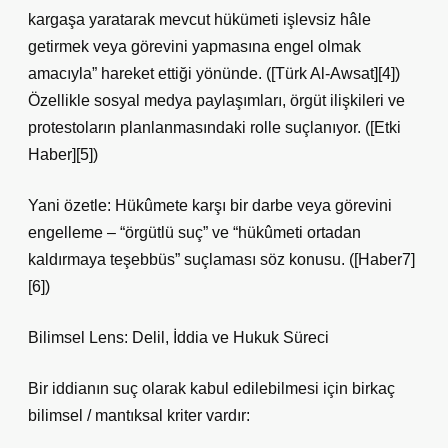
kargaşa yaratarak mevcut hükümeti işlevsiz hâle
getirmek veya görevini yapmasına engel olmak
amacıyla” hareket ettiği yönünde. ([Türk Al-Awsat][4])
Özellikle sosyal medya paylaşımları, örgüt ilişkileri ve
protestoların planlanmasındaki rolle suçlanıyor. ([Etki
Haber][5])
Yani özetle: Hükûmete karşı bir darbe veya görevini
engelleme – “örgütlü suç” ve “hükûmeti ortadan
kaldırmaya teşebbüs” suçlaması söz konusu. ([Haber7]
[6])
Bilimsel Lens: Delil, İddia ve Hukuk Süreci
Bir iddianın suç olarak kabul edilebilmesi için birkaç
bilimsel / mantıksal kriter vardır: