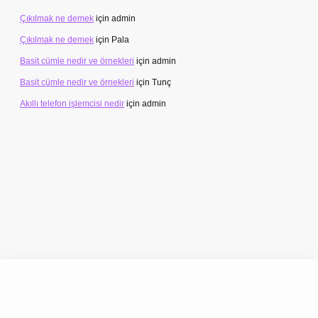
Çıkılmak ne demek
için
admin
Çıkılmak ne demek
için
Pala
Basit cümle nedir ve örnekleri
için
admin
Basit cümle nedir ve örnekleri
için
Tunç
Akıllı telefon işlemcisi nedir
için
admin
t giriş adresi
www.betexper.xyz/