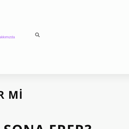
akkımızda
R MI