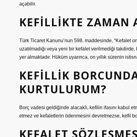
açabilir.
KEFILLIKTE ZAMAN A
Türk Ticaret Kanunu’nun 598. maddesinde, “Kefalet on yıl
uzatılmadığı veya yeni bir kefalet verilmediği takdirde, 
yer almaktadır. Hüküm uyarınca, on yıllık sürenin istisn
KEFILLIK BORCUND
KURTULURUM?
Borç vadesi geldiğinde alacaklı, kefilin ifasını kabul 
etmez ve kefaletlerin ödenmesini devretmezse, kefil bo
KEFALET SÖZLEŞMES