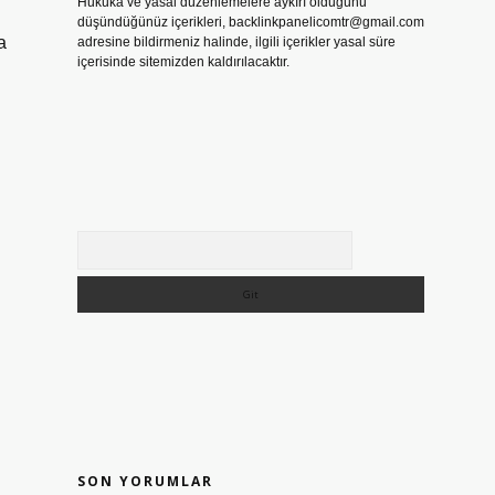
Hukuka ve yasal düzenlemelere aykırı olduğunu
düşündüğünüz içerikleri,
backlinkpanelicomtr@gmail.com
a
adresine bildirmeniz halinde, ilgili içerikler yasal süre
içerisinde sitemizden kaldırılacaktır.
Arama
SON YORUMLAR