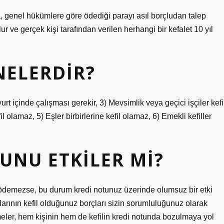
, genel hükümlere göre ödediği parayı asıl borçludan talep
ur ve gerçek kişi tarafından verilen herhangi bir kefalet 10 yıl
NELERDIR?
n yurt içinde çalışması gerekir, 3) Mevsimlik veya geçici işçiler kefi
il olamaz, 5) Eşler birbirlerine kefil olamaz, 6) Emekli kefiller
TUNU ETKILER MI?
ç ödemezse, bu durum kredi notunuz üzerinde olumsuz bir etki
larının kefil olduğunuz borçları sizin sorumluluğunuz olarak
eler, hem kişinin hem de kefilin kredi notunda bozulmaya yol