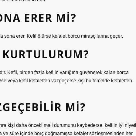
ONA ERER MI?
 sona erer. Kefil ölürse kefalet borcu mirasçılarına geçer.
L KURTULURUM?
ır. Kefil, birden fazla kefilin varlığına güvenerek kalan borca ​​
ezse veya kefil kefaletten vazgeçerse kişi bu temelde kefaletten
ZGEÇEBILIR MI?
ra kişi daha önceki mali durumunu kaybederse, kefilin iyi niyetl
rsa ve süre içinde borç doğmamışsa kefalet sözleşmesinden her