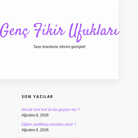
Genç Fikir Ufukları
Taze önerilerle zihnini genişlet!
SIDEBAR
ilbet giriş
ilbet
ilbet giriş adresi
www.betexper.xy
SON YAZILAR
Necati ismi Kur’an’da geçiyor mu ?
Ağustos 8, 2026
Eğitim sertifikası nereden alınır ?
Ağustos 6, 2026