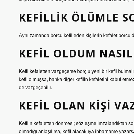
KEFILLIK ÖLÜMLE S
Aynı zamanda borcu kefil eden kişilerin kefalet borcu da
KEFIL OLDUM NASI
Kefil kefaletten vazgeçerse borçlu yeni bir kefil bulmalıd
kefil olmuşsa, banka diğer kefilin kefaletini kabul etm
de vazgeçebilir.
KEFIL OLAN KIŞI VA
Kefilin kefaletten dönmesi; sözleşme imzalandıktan son
olmadığı anlaşılırsa, kefil alacaklıya ihbarname yaza