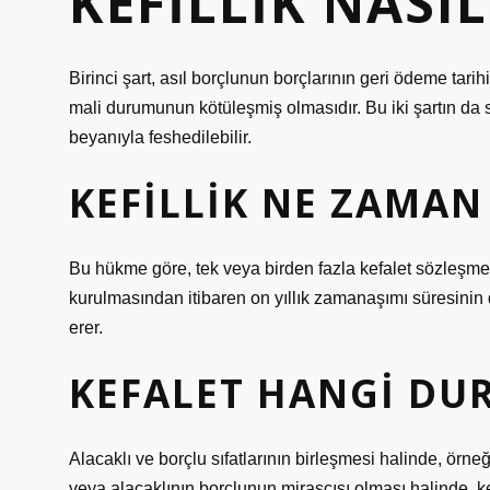
KEFILLIK NASI
Birinci şart, asıl borçlunun borçlarının geri ödeme tar
mali durumunun kötüleşmiş olmasıdır. Bu iki şartın da s
beyanıyla feshedilebilir.
KEFILLIK NE ZAMAN
Bu hükme göre, tek veya birden fazla kefalet sözleşmes
kurulmasından itibaren on yıllık zamanaşımı süresinin 
erer.
KEFALET HANGI DU
Alacaklı ve borçlu sıfatlarının birleşmesi halinde, örne
veya alacaklının borçlunun mirasçısı olması halinde, ke