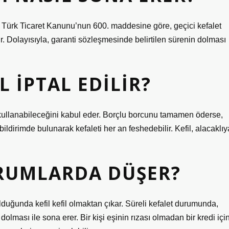
ürk Ticaret Kanunu’nun 600. maddesine göre, geçici kefalet
. Dolayısıyla, garanti sözleşmesinde belirtilen sürenin dolması
L IPTAL EDILIR?
lu kullanabileceğini kabul eder. Borçlu borcunu tamamen öderse,
 bildirimde bulunarak kefaleti her an feshedebilir. Kefil, alacaklıy
URUMLARDA DÜŞER?
olduğunda kefil kefil olmaktan çıkar. Süreli kefalet durumunda,
dolması ile sona erer. Bir kişi eşinin rızası olmadan bir kredi içi