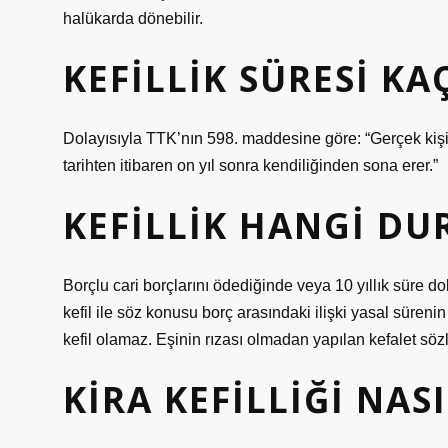
halükarda dönebilir.
KEFILLIK SÜRESI KA
Dolayısıyla TTK’nın 598. maddesine göre: “Gerçek kişi
tarihten itibaren on yıl sonra kendiliğinden sona erer.”
KEFILLIK HANGI D
Borçlu cari borçlarını ödediğinde veya 10 yıllık süre d
kefil ile söz konusu borç arasındaki ilişki yasal sürenin 
kefil olamaz. Eşinin rızası olmadan yapılan kefalet sözl
KIRA KEFILLIĞI NASI