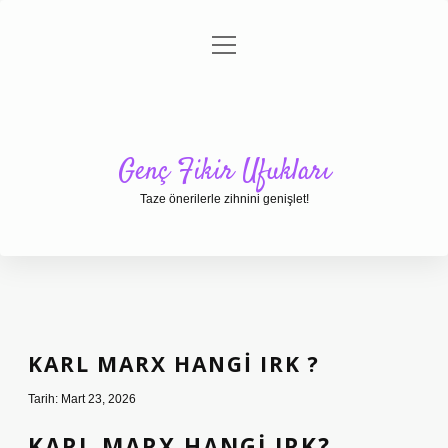
menüyü
Anasayfa
Gizlilik Politikası
Yasal Uyarı
aç
Hakkımızda
Genç Fikir Ufukları
Taze önerilerle zihnini genişlet!
KARL MARX HANGI IRK ?
Tarih: Mart 23, 2026
KARL MARX HANGI IRK?