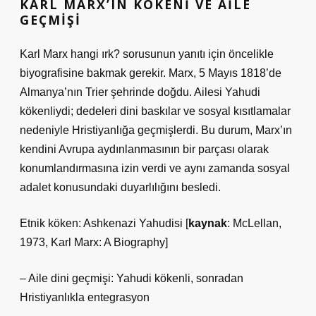
KARL MARX’IN KÖKENI VE AILE
GEÇMIŞI
Karl Marx hangi ırk?
sorusunun yanıtı için öncelikle
biyografisine bakmak gerekir. Marx, 5 Mayıs 1818’de
Almanya’nın Trier şehrinde doğdu. Ailesi Yahudi
kökenliydi; dedeleri dini baskılar ve sosyal kısıtlamalar
nedeniyle Hristiyanlığa geçmişlerdi. Bu durum, Marx’ın
kendini Avrupa aydınlanmasının bir parçası olarak
konumlandırmasına izin verdi ve aynı zamanda sosyal
adalet konusundaki duyarlılığını besledi.
Etnik köken: Ashkenazi Yahudisi [
kaynak
: McLellan,
1973, Karl Marx: A Biography]
– Aile dini geçmişi: Yahudi kökenli, sonradan
Hristiyanlıkla entegrasyon