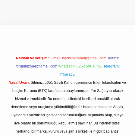
t giriş adresi
www.betexper.xyz/
Reklam ve İletişim:
E-mail:
backlinkpaneli@gmail.com
Teams:
forumhizmeti@gmail.com
Whatsapp: 0262 606 0 726
Telegram:
@karabul
Yasal Uyarı:
Sitemiz, 5651 Sayılı Kanun gereğince Bilgi Teknolojileri ve
İletişim Kurumu (BTK) tarafından onaylanmış bir Yer Sağlayıcı olarak
hizmet vermektedir. Bu nedenle, sitedeki içerikleri proaktif olarak
denetleme veya araştırma yükümlülüğümüz bulunmamaktadır. Ancak,
üyelerimiz yazdıkları içeriklerin sorumluluğunu taşımakta olup, siteye
üye olarak bu sorumluluğu kabul etmiş sayılırlar. Bu internet sitesi,
herhangi bir marka, kurum veya şahıs şirketi ile hiçbir bağlantısı