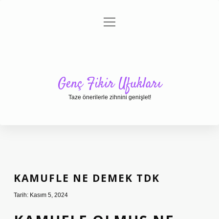
menüyü
Anasayfa
Gizlilik Politikası
Yasal Uyarı
aç
Hakkımızda
Genç Fikir Ufukları
Taze önerilerle zihnini genişlet!
KAMUFLE NE DEMEK TDK
Tarih: Kasım 5, 2024