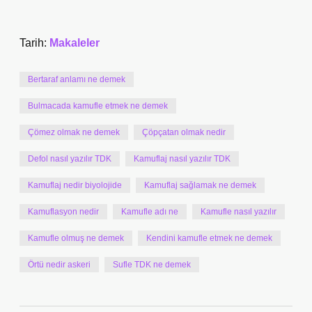
Tarih:
Makaleler
Bertaraf anlamı ne demek
Bulmacada kamufle etmek ne demek
Çömez olmak ne demek
Çöpçatan olmak nedir
Defol nasıl yazılır TDK
Kamuflaj nasıl yazılır TDK
Kamuflaj nedir biyolojide
Kamuflaj sağlamak ne demek
Kamuflasyon nedir
Kamufle adı ne
Kamufle nasıl yazılır
Kamufle olmuş ne demek
Kendini kamufle etmek ne demek
Örtü nedir askeri
Sufle TDK ne demek