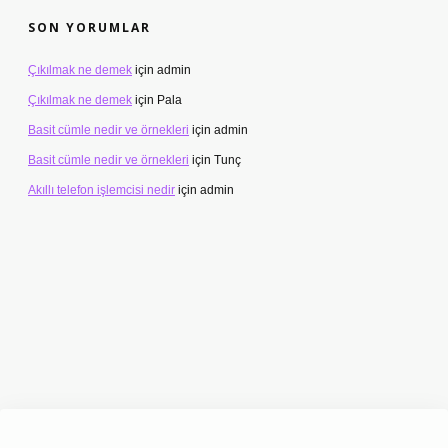
SON YORUMLAR
Çıkılmak ne demek
için
admin
Çıkılmak ne demek
için
Pala
Basit cümle nedir ve örnekleri
için
admin
Basit cümle nedir ve örnekleri
için
Tunç
Akıllı telefon işlemcisi nedir
için
admin
etexper.xyz/