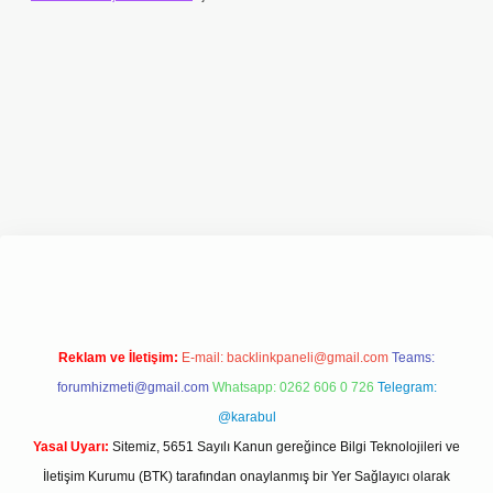
bet
ilbet giriş adresi
www.betexper.xyz/
Reklam ve İletişim:
E-mail:
backlinkpaneli@gmail.com
Teams:
forumhizmeti@gmail.com
Whatsapp: 0262 606 0 726
Telegram:
@karabul
Yasal Uyarı:
Sitemiz, 5651 Sayılı Kanun gereğince Bilgi Teknolojileri ve
İletişim Kurumu (BTK) tarafından onaylanmış bir Yer Sağlayıcı olarak