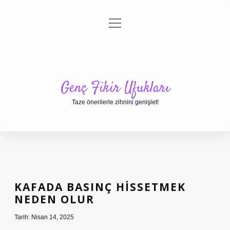
menüyü
Anasayfa
Gizlilik Politikası
Yasal Uyarı
aç
Hakkımızda
Genç Fikir Ufukları
Taze önerilerle zihnini genişlet!
KAFADA BASINÇ HISSETMEK
NEDEN OLUR
Tarih: Nisan 14, 2025