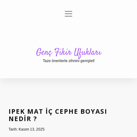
menüyü
Anasayfa
Gizlilik Politikası
Yasal Uyarı
aç
Hakkımızda
Genç Fikir Ufukları
Taze önerilerle zihnini genişlet!
IPEK MAT IÇ CEPHE BOYASI
NEDIR ?
Tarih: Kasım 13, 2025