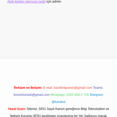
Akıllı telefon işlemcisi nedir
için
admin
iş
ilbet
ilbet giriş adresi
www.betexper.xyz/
Reklam ve İletişim:
E-mail:
backlinkpaneli@gmail.com
Teams:
forumhizmeti@gmail.com
Whatsapp: 0262 606 0 726
Telegram:
@karabul
Yasal Uyarı:
Sitemiz, 5651 Sayılı Kanun gereğince Bilgi Teknolojileri ve
İletişim Kurumu (BTK) tarafından onaylanmış bir Yer Sağlayıcı olarak