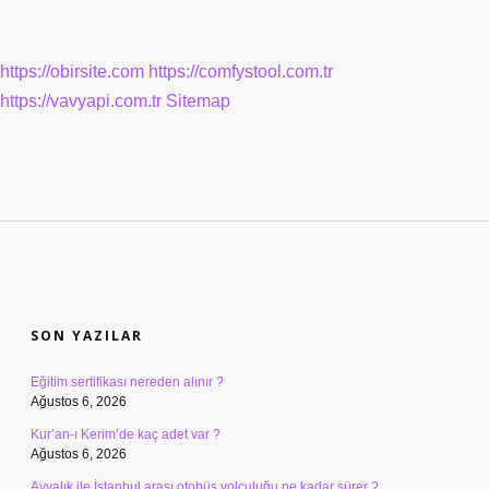
https://obirsite.com
https://comfystool.com.tr
https://vavyapi.com.tr
Sitemap
SIDEBAR
SON YAZILAR
Eğitim sertifikası nereden alınır ?
Ağustos 6, 2026
Kur’an-ı Kerim’de kaç adet var ?
Ağustos 6, 2026
Ayvalık ile İstanbul arası otobüs yolculuğu ne kadar sürer ?