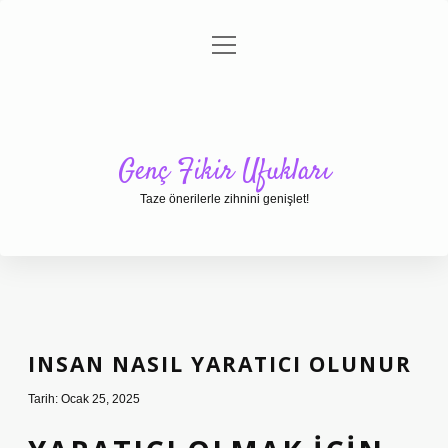
menüyü
Anasayfa
Gizlilik Politikası
Yasal Uyarı
aç
Hakkımızda
Genç Fikir Ufukları
Taze önerilerle zihnini genişlet!
INSAN NASIL YARATICI OLUNUR
Tarih: Ocak 25, 2025