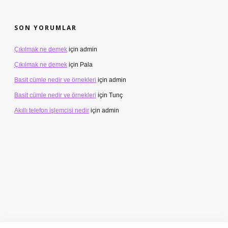
SON YORUMLAR
Çıkılmak ne demek
için
admin
Çıkılmak ne demek
için
Pala
Basit cümle nedir ve örnekleri
için
admin
Basit cümle nedir ve örnekleri
için
Tunç
Akıllı telefon işlemcisi nedir
için
admin
t
ilbet giriş adresi
www.betexper.xyz/