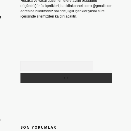
Hukuka ve yasal düzenlemelere aykırı olduğunu
düşündüğünüz içerikleri,
backlinkpanelicomtr@gmail.com
adresine bildirmeniz halinde, ilgili içerikler yasal süre
r
içerisinde sitemizden kaldırılacaktır.
Arama
ı
SON YORUMLAR