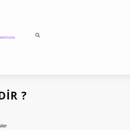
akkımızda
DIR ?
sler