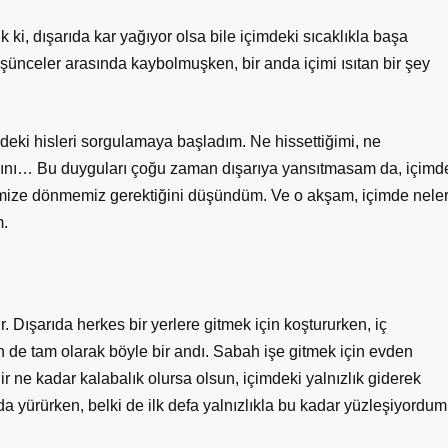
ki, dışarıda kar yağıyor olsa bile içimdeki sıcaklıkla başa
ünceler arasında kaybolmuşken, bir anda içimi ısıtan bir şey
mdeki hisleri sorgulamaya başladım. Ne hissettiğimi, ne
ğını… Bu duyguları çoğu zaman dışarıya yansıtmasam da, içimd
dimize dönmemiz gerektiğini düşündüm. Ve o akşam, içimde nele
m.
. Dışarıda herkes bir yerlere gitmek için koştururken, iç
n de tam olarak böyle bir andı. Sabah işe gitmek için evden
 ne kadar kalabalık olursa olsun, içimdeki yalnızlık giderek
a yürürken, belki de ilk defa yalnızlıkla bu kadar yüzleşiyordum