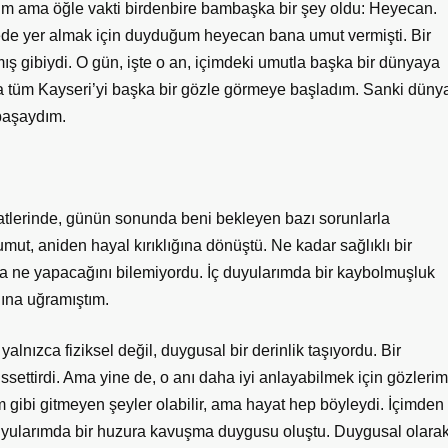
tim ama öğle vakti birdenbire bambaşka bir şey oldu: Heyecan.
ede yer almak için duyduğum heyecan bana umut vermişti. Bir
mış gibiydi. O gün, işte o an, içimdeki umutla başka bir dünyaya
nda tüm Kayseri’yi başka bir gözle görmeye başladım. Sanki düny
başaydım.
atlerinde, günün sonunda beni bekleyen bazı sorunlarla
mut, aniden hayal kırıklığına dönüştü. Ne kadar sağlıklı bir
 ne yapacağını bilemiyordu. İç duyularımda bir kaybolmuşluk
ğına uğramıştım.
yalnızca fiziksel değil, duygusal bir derinlik taşıyordu. Bir
ssettirdi. Ama yine de, o anı daha iyi anlayabilmek için gözlerim
im gibi gitmeyen şeyler olabilir, ama hayat hep böyleydi. İçimden
duyularımda bir huzura kavuşma duygusu oluştu. Duygusal olara