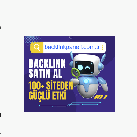
a
i
k