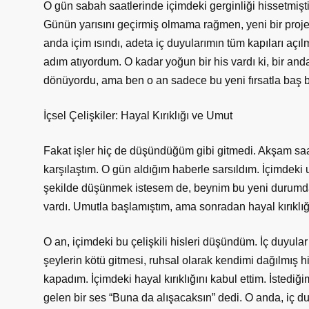
O gün sabah saatlerinde içimdeki gerginliği hissetmiş
Günün yarısını geçirmiş olmama rağmen, yeni bir proj
anda içim ısındı, adeta iç duyularımın tüm kapıları açıl
adım atıyordum. O kadar yoğun bir his vardı ki, bir a
dönüyordu, ama ben o an sadece bu yeni fırsatla baş 
İçsel Çelişkiler: Hayal Kırıklığı ve Umut
Fakat işler hiç de düşündüğüm gibi gitmedi. Akşam sa
karşılaştım. O gün aldığım haberle sarsıldım. İçimdeki u
şekilde düşünmek istesem de, beynim bu yeni durumda
vardı. Umutla başlamıştım, ama sonradan hayal kırıklı
O an, içimdeki bu çelişkili hisleri düşündüm. İç duyular 
şeylerin kötü gitmesi, ruhsal olarak kendimi dağılmış hi
kapadım. İçimdeki hayal kırıklığını kabul ettim. İstediğ
gelen bir ses “Buna da alışacaksın” dedi. O anda, iç 