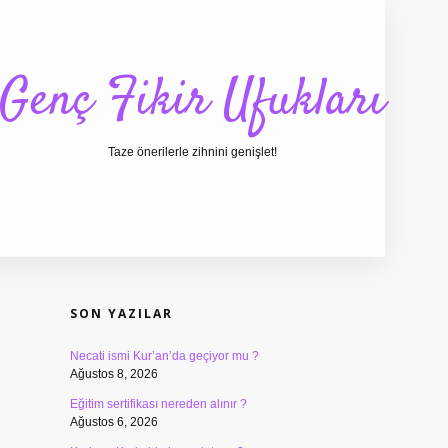
Genç Fikir Ufukları
Taze önerilerle zihnini genişlet!
SIDEBAR
ilbet giriş
ilbet
i
SON YAZILAR
Necati ismi Kur’an’da geçiyor mu ?
Ağustos 8, 2026
Eğitim sertifikası nereden alınır ?
Ağustos 6, 2026