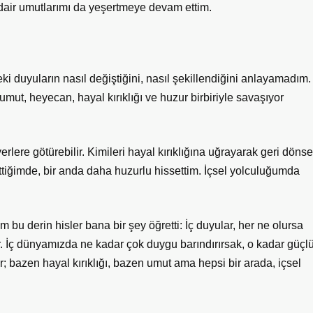
air umutlarımı da yeşertmeye devam ettim.
eki duyuların nasıl değiştiğini, nasıl şekillendiğini anlayamadım.
 umut, heyecan, hayal kırıklığı ve huzur birbiriyle savaşıyor
 yerlere götürebilir. Kimileri hayal kırıklığına uğrayarak geri dönse
ttiğimde, bir anda daha huzurlu hissettim. İçsel yolculuğumda
u derin hisler bana bir şey öğretti: İç duyular, her ne olursa
ır. İç dünyamızda ne kadar çok duygu barındırırsak, o kadar güçl
kır; bazen hayal kırıklığı, bazen umut ama hepsi bir arada, içsel