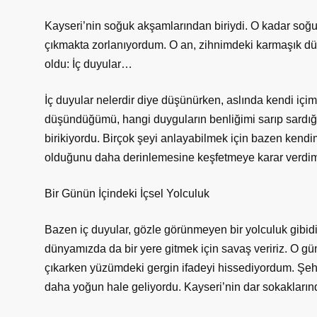
Kayseri’nin soğuk akşamlarından biriydi. O kadar soğuk 
çıkmakta zorlanıyordum. O an, zihnimdeki karmaşık düş
oldu: İç duyular…
İç duyular nelerdir diye düşünürken, aslında kendi içi
düşündüğümü, hangi duyguların benliğimi sarıp sardı
birikiyordu. Birçok şeyi anlayabilmek için bazen ken
olduğunu daha derinlemesine keşfetmeye karar verdi
Bir Günün İçindeki İçsel Yolculuk
Bazen iç duyular, gözle görünmeyen bir yolculuk gibidir
dünyamızda da bir yere gitmek için savaş veririz. O gü
çıkarken yüzümdeki gergin ifadeyi hissediyordum. Şehir
daha yoğun hale geliyordu. Kayseri’nin dar sokaklarınd