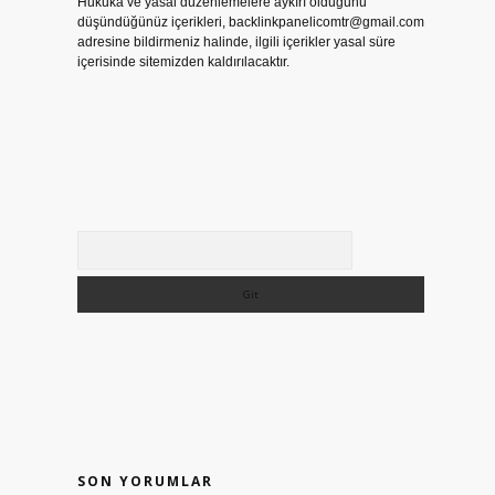
Hukuka ve yasal düzenlemelere aykırı olduğunu
düşündüğünüz içerikleri,
backlinkpanelicomtr@gmail.com
adresine bildirmeniz halinde, ilgili içerikler yasal süre
içerisinde sitemizden kaldırılacaktır.
Arama
SON YORUMLAR