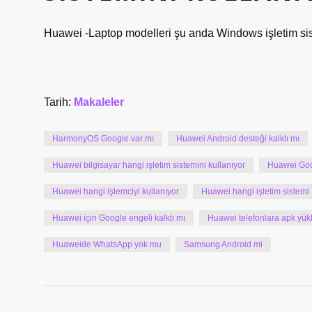
Huawei -Laptop modelleri şu anda Windows işletim sis
Tarih:
Makaleler
HarmonyOS Google var mı
Huawei Android desteği kalktı mı
Huawei bilgisayar hangi işletim sistemini kullanıyor
Huawei Goo
Huawei hangi işlemciyi kullanıyor
Huawei hangi işletim sistemi
Huawei için Google engeli kalktı mı
Huawei telefonlara apk yükl
Huaweide WhatsApp yok mu
Samsung Android mi