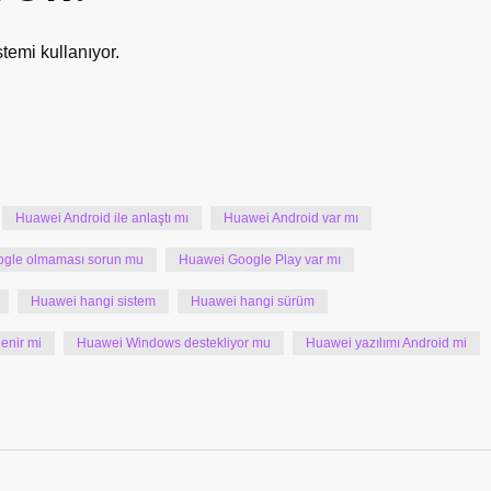
temi kullanıyor.
Huawei Android ile anlaştı mı
Huawei Android var mı
gle olmaması sorun mu
Huawei Google Play var mı
Huawei hangi sistem
Huawei hangi sürüm
enir mi
Huawei Windows destekliyor mu
Huawei yazılımı Android mi