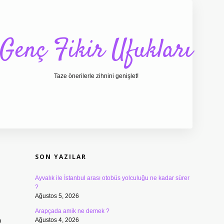
Genç Fikir Ufukları
Taze önerilerle zihnini genişlet!
SIDEBAR
ilbet giriş
ilbet
ilb
SON YAZILAR
Ayvalık ile İstanbul arası otobüs yolculuğu ne kadar sürer
?
Ağustos 5, 2026
Arapçada amik ne demek ?
Ağustos 4, 2026