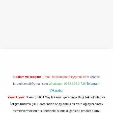
ilbet giriş adresi
www.betexper.xyz/
Reklam ve İletişim:
E-mail:
backlinkpaneli@gmail.com
Teams:
forumhizmeti@gmail.com
Whatsapp: 0262 606 0 726
Telegram:
@karabul
Yasal Uyarı:
Sitemiz, 5651 Sayılı Kanun gereğince Bilgi Teknolojileri ve
İletişim Kurumu (BTK) tarafından onaylanmış bir Yer Sağlayıcı olarak
hizmet vermektedir. Bu nedenle, sitedeki içerikleri proaktif olarak