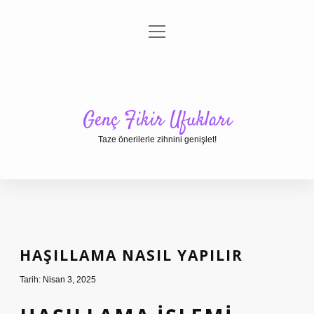
menüyü
Anasayfa
Gizlilik Politikası
Yasal Uyarı
aç
Hakkımızda
Genç Fikir Ufukları
Taze önerilerle zihnini genişlet!
HAŞILLAMA NASIL YAPILIR
Tarih: Nisan 3, 2025