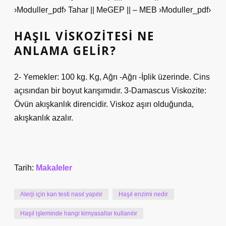
›Moduller_pdf› Tahar || MeGEP || – MEB ›Moduller_pdf›
HAŞIL VISKOZITESI NE
ANLAMA GELIR?
2- Yemekler: 100 kg. Kg, Ağrı -Ağrı -İplik üzerinde. Cins
açısından bir boyut karışımıdır. 3-Damascus Viskozite:
Övün akışkanlık direncidir. Viskoz aşırı olduğunda,
akışkanlık azalır.
Tarih:
Makaleler
Alerji için kan testi nasıl yapılır
Haşıl enzimi nedir
Haşıl işleminde hangi kimyasallar kullanılır