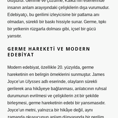
oluşturur. Gerilme ve çözülme, Kafka’nın eserlerinde
insanın anlam arayışındaki çelişkilerin dışa vurumudur.
Edebiyatçı, bu gerilimi izleyicisine bir patlama anı
olmadan, sürekli bir baskı hissiyle sunar. Germe, tıpkı
bir yelkenin rüzgarla dolması gibi, içsel bir gücü
yansıtır.
GERME HAREKETI VE MODERN
EDEBIYAT
Modern edebiyat, özellikle 20. yüzyılda, germe
hareketinin en belirgin örneklerini sunmuştur. James
Joyce’un
Ulysses
adlı eserinde, olayların sürekli
gerilerek ana hikâyeye bağlanması, anlatıcının ruhsal
durumunun evrilmesi ve çelişkilerin zıt bir şekilde
birleşmesi, germe hareketinin edebi bir yansımasıdır.
Joyce’un metni, yalnızca bir hikâye değil, aynı
zamanda okuyucunun anlam dünyasında bir gerilim