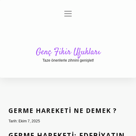
menüyü
Anasayfa
Gizlilik Politikası
Yasal Uyarı
aç
Hakkımızda
Genç Fikir Ufukları
Taze önerilerle zihnini genişlet!
GERME HAREKETI NE DEMEK ?
Tarih: Ekim 7, 2025
GERME HAREKETI: EDEBIYATIN