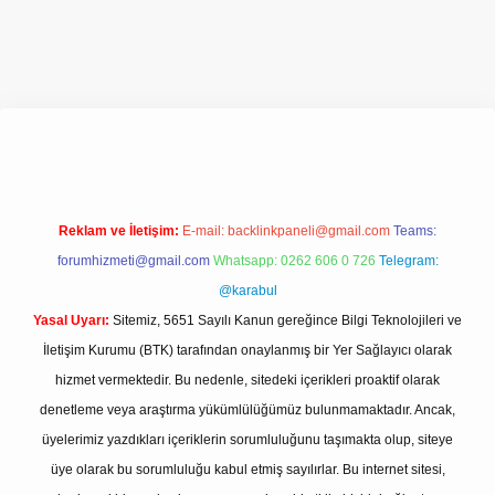
giriş adresi
www.betexper.xyz/
Reklam ve İletişim:
E-mail:
backlinkpaneli@gmail.com
Teams:
forumhizmeti@gmail.com
Whatsapp: 0262 606 0 726
Telegram:
@karabul
Yasal Uyarı:
Sitemiz, 5651 Sayılı Kanun gereğince Bilgi Teknolojileri ve
İletişim Kurumu (BTK) tarafından onaylanmış bir Yer Sağlayıcı olarak
hizmet vermektedir. Bu nedenle, sitedeki içerikleri proaktif olarak
denetleme veya araştırma yükümlülüğümüz bulunmamaktadır. Ancak,
üyelerimiz yazdıkları içeriklerin sorumluluğunu taşımakta olup, siteye
üye olarak bu sorumluluğu kabul etmiş sayılırlar. Bu internet sitesi,