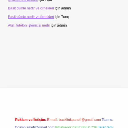
Basit cümle nedir ve örnekleri
için
admin
Basit cümle nedir ve örnekleri
için
Tunç
Akıllı telefon işlemcisi nedir
için
admin
iriş adresi
www.betexper.xyz/
Reklam ve İletişim:
E-mail:
backlinkpaneli@gmail.com
Teams:
forumhizmeti@gmail.com
Whatsapp: 0262 606 0 726
Telegram: