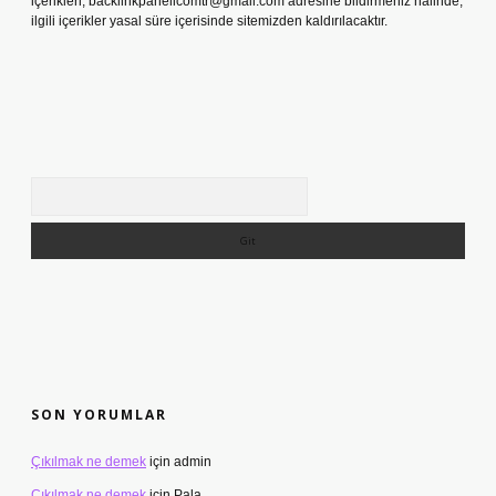
içerikleri,
backlinkpanelicomtr@gmail.com
adresine bildirmeniz halinde,
ilgili içerikler yasal süre içerisinde sitemizden kaldırılacaktır.
Arama
SON YORUMLAR
Çıkılmak ne demek
için
admin
Çıkılmak ne demek
için
Pala