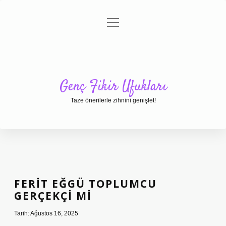
menüyü
Anasayfa
Gizlilik Politikası
Yasal Uyarı
aç
Hakkımızda
Genç Fikir Ufukları
Taze önerilerle zihnini genişlet!
FERIT EĞGÜ TOPLUMCU
GERÇEKÇI MI
Tarih: Ağustos 16, 2025