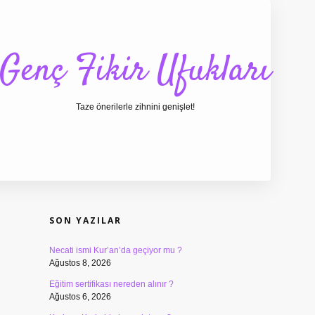
Genç Fikir Ufukları
Taze önerilerle zihnini genişlet!
SIDEBAR
ilbet giriş
ilbet
ilbet giriş adresi
www.betexper.xyz
SON YAZILAR
Necati ismi Kur’an’da geçiyor mu ?
Ağustos 8, 2026
Eğitim sertifikası nereden alınır ?
Ağustos 6, 2026