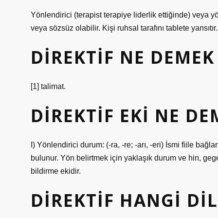
Yönlendirici (terapist terapiye liderlik ettiğinde) veya 
veya sözsüz olabilir. Kişi ruhsal tarafını tablete yansıtır.
DIREKTIF NE DEMEK
[1] talimat.
DIREKTIF EKI NE DE
I) Yönlendirici durum: (-ra, -re; -arı, -eri) İsmi fiile 
bulunur. Yön belirtmek için yaklaşık durum ve hin, gegen g
bildirme ekidir.
DIREKTIF HANGI DIL