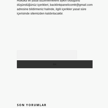
Hukuka ve yasal düzenlemelere aykırı olduğunu
düşündüğünüz içerikleri,
backlinkpanelicomtr@gmail.com
adresine bildirmeniz halinde, ilgili içerikler yasal süre
içerisinde sitemizden kaldırılacaktır.
Arama
SON YORUMLAR