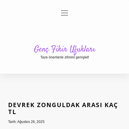
menüyü
Anasayfa
Gizlilik Politikası
Yasal Uyarı
aç
Hakkımızda
Genç Fikir Ufukları
Taze önerilerle zihnini genişlet!
DEVREK ZONGULDAK ARASI KAÇ
TL
Tarih: Ağustos 26, 2025