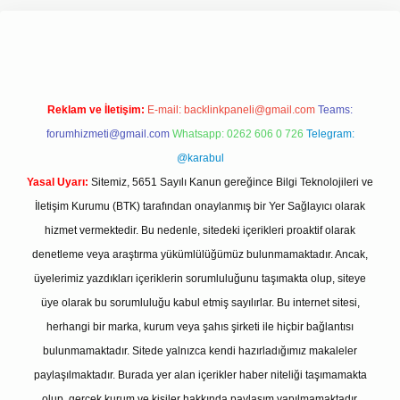
t giriş adresi
www.betexper.xyz/
Reklam ve İletişim:
E-mail:
backlinkpaneli@gmail.com
Teams:
forumhizmeti@gmail.com
Whatsapp: 0262 606 0 726
Telegram:
@karabul
Yasal Uyarı:
Sitemiz, 5651 Sayılı Kanun gereğince Bilgi Teknolojileri ve
İletişim Kurumu (BTK) tarafından onaylanmış bir Yer Sağlayıcı olarak
hizmet vermektedir. Bu nedenle, sitedeki içerikleri proaktif olarak
denetleme veya araştırma yükümlülüğümüz bulunmamaktadır. Ancak,
üyelerimiz yazdıkları içeriklerin sorumluluğunu taşımakta olup, siteye
üye olarak bu sorumluluğu kabul etmiş sayılırlar. Bu internet sitesi,
herhangi bir marka, kurum veya şahıs şirketi ile hiçbir bağlantısı
bulunmamaktadır. Sitede yalnızca kendi hazırladığımız makaleler
paylaşılmaktadır. Burada yer alan içerikler haber niteliği taşımamakta
olup, gerçek kurum ve kişiler hakkında paylaşım yapılmamaktadır.