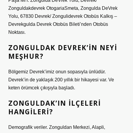
Paşa MH. Zongulda DeVrek Yolu, Devrek/
Zonguldakdevrek OtogariaSmeta, Zongulda DeVrek
Yolu, 67830 Devrek/ Zongulidevrek Otobüs Kalkış –
Devrekgulda Devrek Otobüs Bileti’nden Otobüs
Noktası.
ZONGULDAK DEVREK’IN NEYI
MEŞHUR?
Bölgemiz Devrek’imiz onun sopasıyla ünlüdür.
Devrek’in de yaklaşık 200 yıllık bir hikayesi var. Ve
keten örümcek çıkışıyla başladı.
ZONGULDAK’IN ILÇELERI
HANGILERI?
Demografik veriler. Zonguldan Merkezi, Alapli,