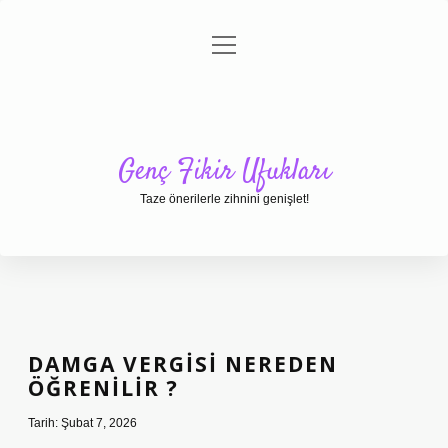
menüyü
Anasayfa
Gizlilik Politikası
Yasal Uyarı
aç
Hakkımızda
Genç Fikir Ufukları
Taze önerilerle zihnini genişlet!
DAMGA VERGISI NEREDEN
ÖĞRENILIR ?
Tarih: Şubat 7, 2026