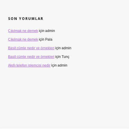
SON YORUMLAR
Çıkılmak ne demek
için
admin
Çıkılmak ne demek
için
Pala
Basit cümle nedir ve örnekleri
için
admin
Basit cümle nedir ve örnekleri
için
Tunç
Akıllı telefon işlemcisi nedir
için
admin
ww.betexper.xyz/