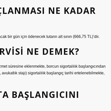
ÇLANMASI NE KADAR
ak bir gün için ödenecek tutarın alt sınırı (666,75 TL)’dir.
RVISI NE DEMEK?
zmet süresine eklenmekte, borcun sigortalılık başlangıcından
ukatlık stajı) sigortalılık başlangıç ​​tarihi ertelenebilmekte,
A BAŞLANGICINI