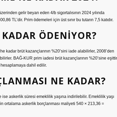
zerinden gelir beyan eden 4/b sigortalısının 2024 yılında
,86 TL’dir. Prim ödemeleri için üst sınır bu tutarın 7,5 katıdır.
E KADAR ÖDENIYOR?
he kadar brüt kazançlarının %20’sini iade alabilirler, 2008’den
ilirler. BAĞ-KUR prim iadesi brüt kazançlarının %20’sine eşittir
hesaplamaya dahil edilir.
ÇLANMASI NE KADAR?
se askerlik süresi emeklilik yaşına indirilebilir. Emeklilik yaşı
çin ortalama askerlik borçlanması maliyeti 540 × 213,36 =