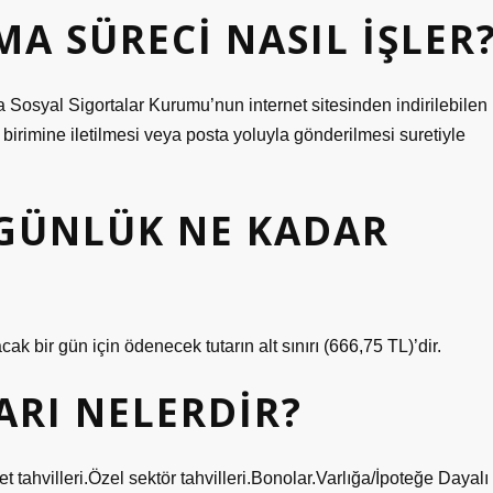
A SÜRECI NASIL IŞLER
a Sosyal Sigortalar Kurumu’nun internet sitesinden indirilebilen
irimine iletilmesi veya posta yoluyla gönderilmesi suretiyle
GÜNLÜK NE KADAR
ak bir gün için ödenecek tutarın alt sınırı (666,75 TL)’dir.
RI NELERDIR?
 tahvilleri.Özel sektör tahvilleri.Bonolar.Varlığa/İpoteğe Dayalı