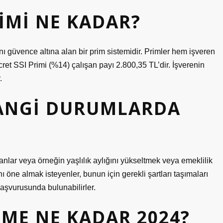
RIMI NE KADAR?
ını güvence altına alan bir prim sistemidir. Primler hem işveren
cret SSI Primi (%14) çalışan payı 2.800,35 TL’dir. İşverenin
.
ANGI DURUMLARDA
nlar veya örneğin yaşlılık aylığını yükseltmek veya emeklilik
ı öne almak isteyenler, bunun için gerekli şartları taşımaları
başvurusunda bulunabilirler.
ME NE KADAR 2024?