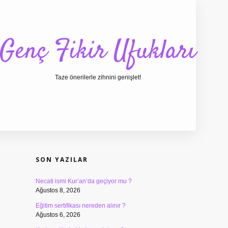
Genç Fikir Ufukları
Taze önerilerle zihnini genişlet!
SIDEBAR
ilbet giriş
ilbet
ilbet g
SON YAZILAR
Necati ismi Kur’an’da geçiyor mu ?
Ağustos 8, 2026
Eğitim sertifikası nereden alınır ?
Ağustos 6, 2026