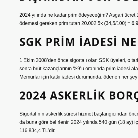
2024 yılında ne kadar prim ödeyeceğim? Asgari ücret ü
ödemesi gereken prim tutarı 20.002,5x (34,5/100) = 6.900
SGK PRIM IADESI N
1 Ekim 2008’den önce sigortalı olan SSK üyeleri, o tari
sonra brüt kazançlarının %9’u oranında prim iadesi alab
Memurlar için katkı iadesi durumunda, ödenen her şey 
2024 ASKERLIK BOR
Sigortalının askerlik süresi hizmet başlangıcından önce i
da buna göre belirlenir. 2024 yılında 540 gün (18 ay) i
116.834,4 TL’dir.