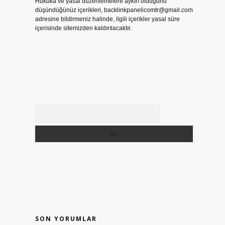
Hukuka ve yasal düzenlemelere aykırı olduğunu
düşündüğünüz içerikleri,
backlinkpanelicomtr@gmail.com
adresine bildirmeniz halinde, ilgili içerikler yasal süre
içerisinde sitemizden kaldırılacaktır.
Arama
SON YORUMLAR