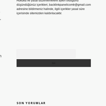
Hukuka ve yasal düzenlemelere aykırı olduğunu
düşündüğünüz içerikleri,
backlinkpanelicomtr@gmail.com
adresine bildirmeniz halinde, ilgili içerikler yasal süre
o
içerisinde sitemizden kaldırılacaktır.
,
Arama
n
SON YORUMLAR