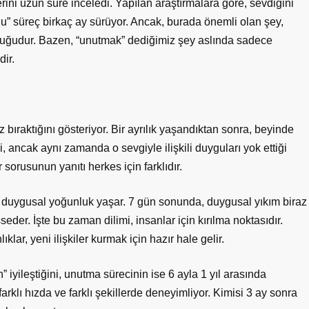
lerini uzun süre inceledi. Yapılan araştırmalara göre, sevdiğini
u” süreç birkaç ay sürüyor. Ancak, burada önemli olan şey,
 olduğudur. Bazen, “unutmak” dediğimiz şey aslında sadece
dir.
 bıraktığını gösteriyor. Bir ayrılık yaşandıktan sonra, beyinde
ği, ancak aynı zamanda o sevgiyle ilişkili duyguları yok ettiği
sorusunun yanıtı herkes için farklıdır.
bir duygusal yoğunluk yaşar. 7 gün sonunda, duygusal yıkım biraz
seder. İşte bu zaman dilimi, insanlar için kırılma noktasıdır.
klar, yeni ilişkiler kurmak için hazır hale gelir.
 iyileştiğini, unutma sürecinin ise 6 ayla 1 yıl arasında
arklı hızda ve farklı şekillerde deneyimliyor. Kimisi 3 ay sonra