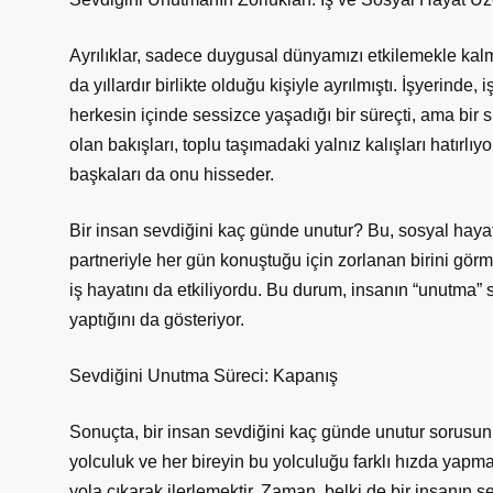
Ayrılıklar, sadece duygusal dünyamızı etkilemekle kalma
da yıllardır birlikte olduğu kişiyle ayrılmıştı. İşyerin
herkesin içinde sessizce yaşadığı bir süreçti, ama bir 
olan bakışları, toplu taşımadaki yalnız kalışları hatırl
başkaları da onu hisseder.
Bir insan sevdiğini kaç günde unutur? Bu, sosyal hayatta
partneriyle her gün konuştuğu için zorlanan birini gör
iş hayatını da etkiliyordu. Bu durum, insanın “unutma” 
yaptığını da gösteriyor.
Sevdiğini Unutma Süreci: Kapanış
Sonuçta, bir insan sevdiğini kaç günde unutur sorusunu
yolculuk ve her bireyin bu yolculuğu farklı hızda yap
yola çıkarak ilerlemektir. Zaman, belki de bir insanın 