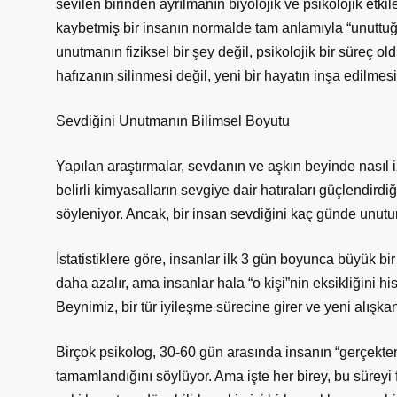
sevilen birinden ayrılmanın biyolojik ve psikolojik etki
kaybetmiş bir insanın normalde tam anlamıyla “unuttuğ
unutmanın fiziksel bir şey değil, psikolojik bir süreç
hafızanın silinmesi değil, yeni bir hayatın inşa edilmesi
Sevdiğini Unutmanın Bilimsel Boyutu
Yapılan araştırmalar, sevdanın ve aşkın beyinde nasıl iz
belirli kimyasalların sevgiye dair hatıraları güçlendirdi
söyleniyor. Ancak, bir insan sevdiğini kaç günde unutur 
İstatistiklere göre, insanlar ilk 3 gün boyunca büyük 
daha azalır, ama insanlar hala “o kişi”nin eksikliğini his
Beynimiz, bir tür iyileşme sürecine girer ve yeni alışkanlı
Birçok psikolog, 30-60 gün arasında insanın “gerçekten”
tamamlandığını söylüyor. Ama işte her birey, bu süreyi f