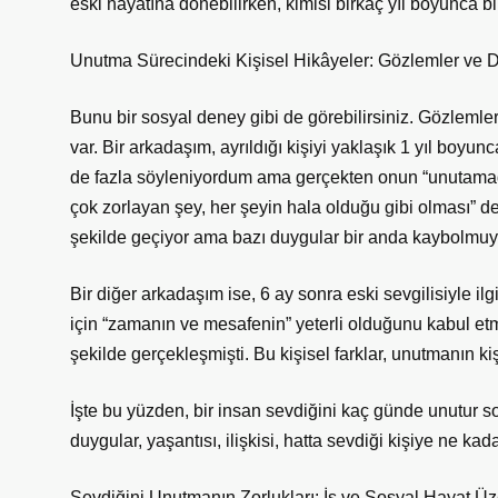
eski hayatına dönebilirken, kimisi birkaç yıl boyunca b
Unutma Sürecindeki Kişisel Hikâyeler: Gözlemler ve 
Bunu bir sosyal deney gibi de görebilirsiniz. Gözleml
var. Bir arkadaşım, ayrıldığı kişiyi yaklaşık 1 yıl boy
de fazla söyleniyordum ama gerçekten onun “unutamadı
çok zorlayan şey, her şeyin hala olduğu gibi olması” d
şekilde geçiyor ama bazı duygular bir anda kaybolmuy
Bir diğer arkadaşım ise, 6 ay sonra eski sevgilisiyle il
için “zamanın ve mesafenin” yeterli olduğunu kabul etmi
şekilde gerçekleşmişti. Bu kişisel farklar, unutmanın ki
İşte bu yüzden, bir insan sevdiğini kaç günde unutur sor
duygular, yaşantısı, ilişkisi, hatta sevdiği kişiye ne ka
Sevdiğini Unutmanın Zorlukları: İş ve Sosyal Hayat Üze