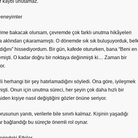
ir kaybı unutamaz.
Deneyimler
erime bakacak olursam, çevremde çok farklı unutma hikâyeleri
unca aklından çıkaramamıştı. O dönemde sık sık buluşuyorduk, belk
ğını” hissediyordum. Bir gün, kafede otururken, bana “Beni en
emişti. O kadar doğru bir noktaya değinmişti ki… Zaman bir
or.
gili herhangi bir şey hatırlamadığını söyledi. Ona göre, iyileşmek
şti. Onun için unutma süreci, her şeyin çok daha hızlı bir
şiden kişiye nasıl değiştiğini gözler önüne seriyor.
usunun yanıtı, verilerle bile sınırlı kalmaz. Kişinin yaşadığı
dar bağlandığı bu süreçte önemli rol oynar.
rindeki Etkiler