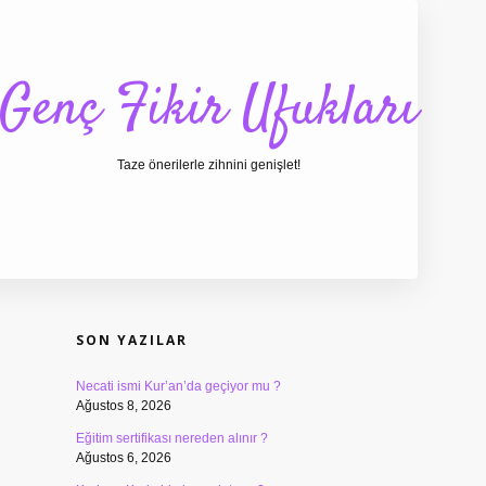
Genç Fikir Ufukları
Taze önerilerle zihnini genişlet!
SIDEBAR
ilbet giriş
ilbet
ilb
SON YAZILAR
Necati ismi Kur’an’da geçiyor mu ?
Ağustos 8, 2026
Eğitim sertifikası nereden alınır ?
Ağustos 6, 2026