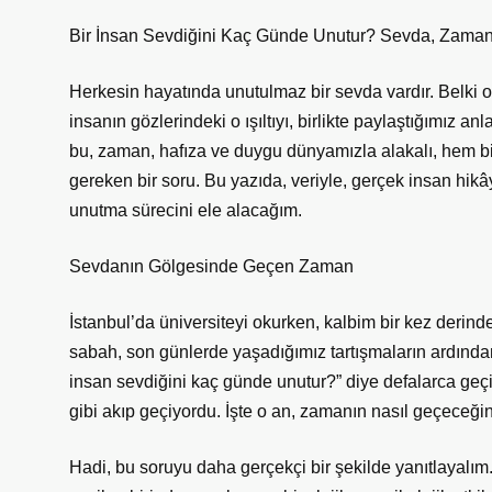
Bir İnsan Sevdiğini Kaç Günde Unutur? Sevda, Zaman
Herkesin hayatında unutulmaz bir sevda vardır. Belki ok
insanın gözlerindeki o ışıltıyı, birlikte paylaştığımız a
bu, zaman, hafıza ve duygu dünyamızla alakalı, hem b
gereken bir soru. Bu yazıda, veriyle, gerçek insan hikây
unutma sürecini ele alacağım.
Sevdanın Gölgesinde Geçen Zaman
İstanbul’da üniversiteyi okurken, kalbim bir kez derinden 
sabah, son günlerde yaşadığımız tartışmaların ardında
insan sevdiğini kaç günde unutur?” diye defalarca geçirm
gibi akıp geçiyordu. İşte o an, zamanın nasıl geçeceği
Hadi, bu soruyu daha gerçekçi bir şekilde yanıtlayalım.