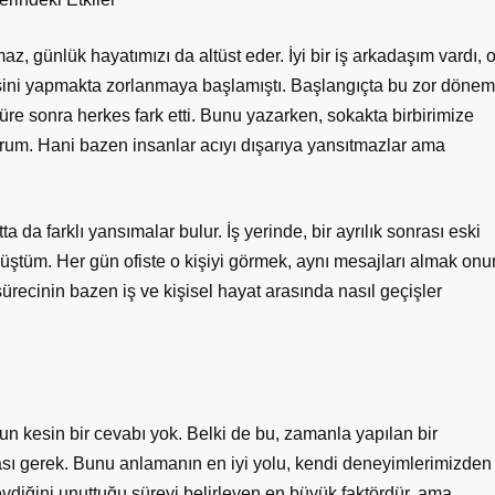
z, günlük hayatımızı da altüst eder. İyi bir iş arkadaşım vardı, 
de, işini yapmakta zorlanmaya başlamıştı. Başlangıçta bu zor dönem
süre sonra herkes fark etti. Bunu yazarken, sokakta birbirimize
ıyorum. Hani bazen insanlar acıyı dışarıya yansıtmazlar ama
 da farklı yansımalar bulur. İş yerinde, bir ayrılık sonrası eski
müştüm. Her gün ofiste o kişiyi görmek, aynı mesajları almak onu
sürecinin bazen iş ve kişisel hayat arasında nasıl geçişler
n kesin bir cevabı yok. Belki de bu, zamanla yapılan bir
ması gerek. Bunu anlamanın en iyi yolu, kendi deneyimlerimizden
sevdiğini unuttuğu süreyi belirleyen en büyük faktördür, ama