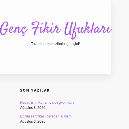
Genç Fikir Ufukları
Taze önerilerle zihnini genişlet!
SIDEBAR
ilbet giriş
ilbet
ilbet giriş adresi
www.betexper.xyz
SON YAZILAR
Necati ismi Kur’an’da geçiyor mu ?
Ağustos 8, 2026
Eğitim sertifikası nereden alınır ?
Ağustos 6, 2026