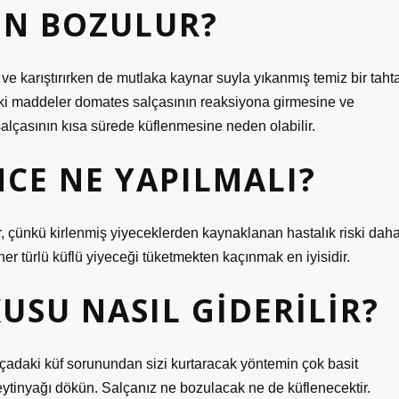
EN BOZULUR?
ve karıştırırken de mutlaka kaynar suyla yıkanmış temiz bir taht
deki maddeler domates salçasının reaksiyona girmesine ve
alçasının kısa sürede küflenmesine neden olabilir.
NCE NE YAPILMALI?
dır, çünkü kirlenmiş yiyeceklerden kaynaklanan hastalık riski dah
her türlü küflü yiyeceği tüketmekten kaçınmak en iyisidir.
USU NASIL GIDERILIR?
lçadaki küf sorunundan sizi kurtaracak yöntemin çok basit
eytinyağı dökün. Salçanız ne bozulacak ne de küflenecektir.