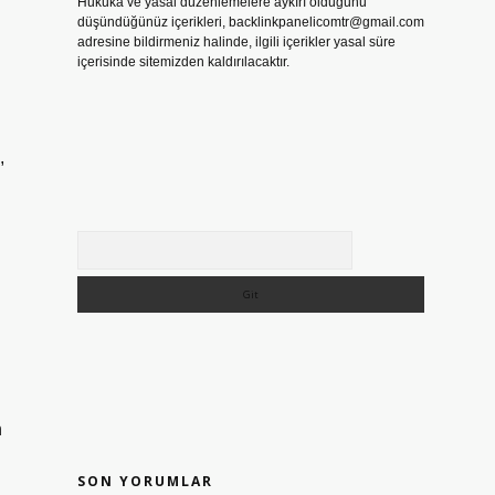
Hukuka ve yasal düzenlemelere aykırı olduğunu
düşündüğünüz içerikleri,
backlinkpanelicomtr@gmail.com
adresine bildirmeniz halinde, ilgili içerikler yasal süre
içerisinde sitemizden kaldırılacaktır.
,
Arama
n
SON YORUMLAR