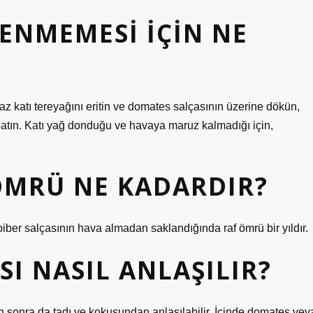
LENMEMESI IÇIN NE
z katı tereyağını eritin ve domates salçasının üzerine dökün,
tın. Katı yağ donduğu ve havaya maruz kalmadığı için,
ÖMRÜ NE KADARDIR?
iber salçasının hava almadan saklandığında raf ömrü bir yıldır.
SI NASIL ANLAŞILIR?
 sonra da tadı ve kokusundan anlaşılabilir. İçinde domates vey