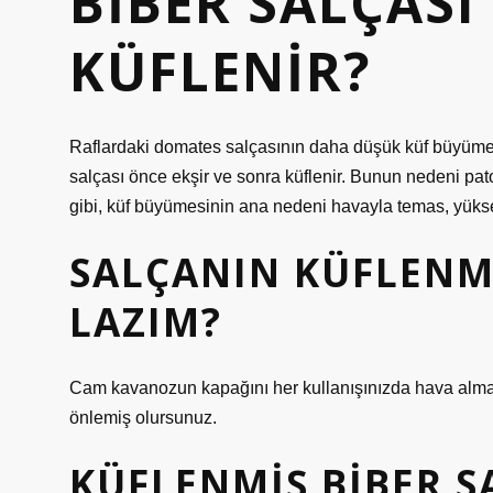
BIBER SALÇASI
KÜFLENIR?
Raflardaki domates salçasının daha düşük küf büyüme 
salçası önce ekşir ve sonra küflenir. Bunun nedeni patoj
gibi, küf büyümesinin ana nedeni havayla temas, yüksek 
SALÇANIN KÜFLENM
LAZIM?
Cam kavanozun kapağını her kullanışınızda hava alma
önlemiş olursunuz.
KÜFLENMIŞ BIBER S