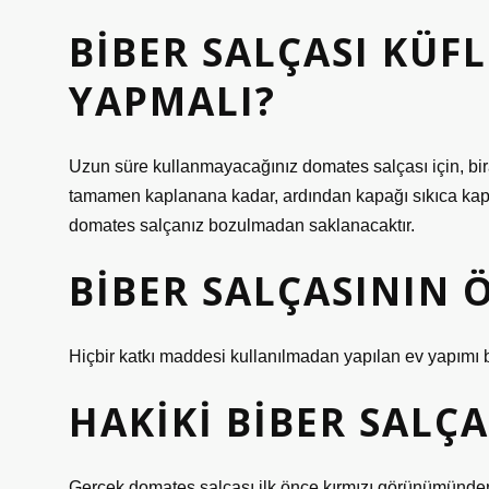
BIBER SALÇASI KÜF
YAPMALI?
Uzun süre kullanmayacağınız domates salçası için, bira
tamamen kaplanana kadar, ardından kapağı sıkıca kapa
domates salçanız bozulmadan saklanacaktır.
BIBER SALÇASININ 
Hiçbir katkı maddesi kullanılmadan yapılan ev yapımı b
HAKIKI BIBER SALÇA
Gerçek domates salçası ilk önce kırmızı görünümünden