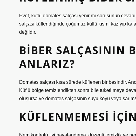
Evet, küflü domates salçası yenir mi sorusunun cevabı
salçası küflendiğinde çoğumuz küflü kısmı kazıyıp kala
değildir.
BIBER SALÇASININ
ANLARIZ?
Domates salçası kısa sürede küflenen bir besindir. A
Küflü bölge temizlendikten sonra bile tüketilmeye dev
oluşursa ve domates salçasının suyu koyu veya sarımsı
KÜFLENMEMESI IÇIN
Nem kontrolü, iyi havalandırma, düzenli temizlik ve n