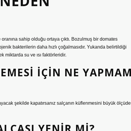
 NEDEN
oranına sahip olduğu ortaya çıktı. Bozulmuş bir domates
enik bakterilerin daha hızlı çoğalmasıdır. Yukarıda belirtildiği
miktarda su ve ısı faktörleridir.
EMESI IÇIN NE YAPMA
yacak şekilde kapatırsanız salçanın küflenmesini büyük ölçüde
ALÇASI YENIR MI?