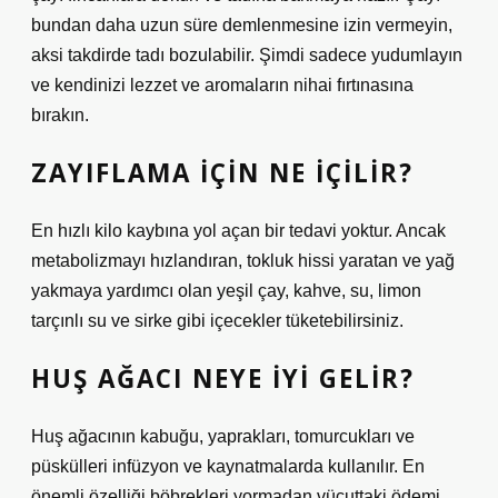
bundan daha uzun süre demlenmesine izin vermeyin,
aksi takdirde tadı bozulabilir. Şimdi sadece yudumlayın
ve kendinizi lezzet ve aromaların nihai fırtınasına
bırakın.
ZAYIFLAMA IÇIN NE IÇILIR?
En hızlı kilo kaybına yol açan bir tedavi yoktur. Ancak
metabolizmayı hızlandıran, tokluk hissi yaratan ve yağ
yakmaya yardımcı olan yeşil çay, kahve, su, limon
tarçınlı su ve sirke gibi içecekler tüketebilirsiniz.
HUŞ AĞACI NEYE IYI GELIR?
Huş ağacının kabuğu, yaprakları, tomurcukları ve
püskülleri infüzyon ve kaynatmalarda kullanılır. En
önemli özelliği böbrekleri yormadan vücuttaki ödemi