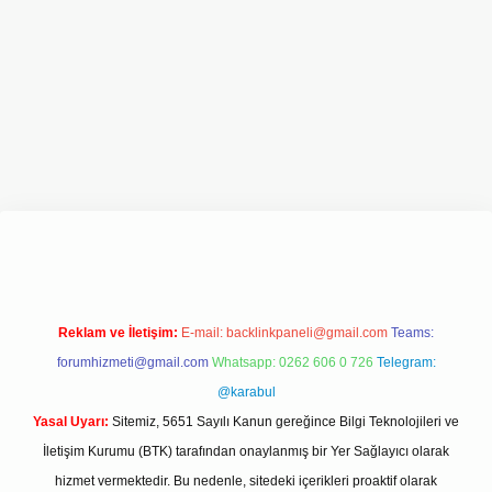
texper.xyz/
Reklam ve İletişim:
E-mail:
backlinkpaneli@gmail.com
Teams:
forumhizmeti@gmail.com
Whatsapp: 0262 606 0 726
Telegram:
@karabul
Yasal Uyarı:
Sitemiz, 5651 Sayılı Kanun gereğince Bilgi Teknolojileri ve
İletişim Kurumu (BTK) tarafından onaylanmış bir Yer Sağlayıcı olarak
hizmet vermektedir. Bu nedenle, sitedeki içerikleri proaktif olarak