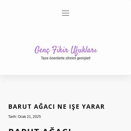
menüyü
Anasayfa
Gizlilik Politikası
Yasal Uyarı
aç
Hakkımızda
Genç Fikir Ufukları
Taze önerilerle zihnini genişlet!
BARUT AĞACI NE IŞE YARAR
Tarih: Ocak 21, 2025