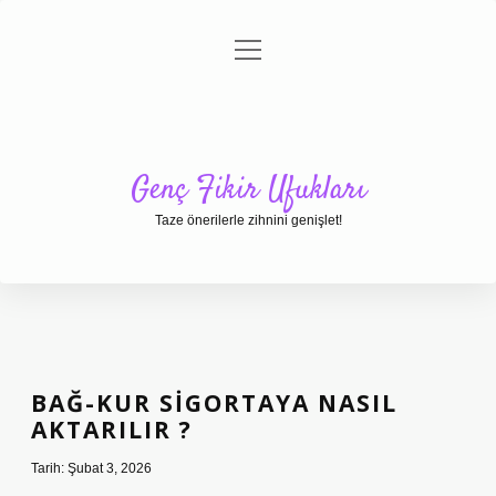
menüyü
Anasayfa
Gizlilik Politikası
Yasal Uyarı
aç
Hakkımızda
Genç Fikir Ufukları
Taze önerilerle zihnini genişlet!
BAĞ-KUR SIGORTAYA NASIL
AKTARILIR ?
Tarih: Şubat 3, 2026