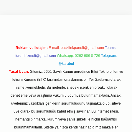
giriş adresi
www.betexper.xyz/
Reklam ve İletişim:
E-mail:
backlinkpaneli@gmail.com
Teams:
forumhizmeti@gmail.com
Whatsapp: 0262 606 0 726
Telegram:
@karabul
Yasal Uyarı:
Sitemiz, 5651 Sayılı Kanun gereğince Bilgi Teknolojileri ve
İletişim Kurumu (BTK) tarafından onaylanmış bir Yer Sağlayıcı olarak
hizmet vermektedir. Bu nedenle, sitedeki içerikleri proaktif olarak
denetleme veya araştırma yükümlülüğümüz bulunmamaktadır. Ancak,
üyelerimiz yazdıkları içeriklerin sorumluluğunu taşımakta olup, siteye
üye olarak bu sorumluluğu kabul etmiş sayılırlar. Bu internet sitesi,
herhangi bir marka, kurum veya şahıs şirketi ile hiçbir bağlantısı
bulunmamaktadır. Sitede yalnızca kendi hazırladığımız makaleler