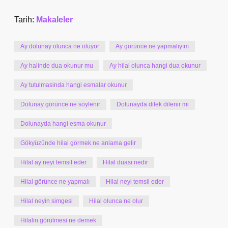
Tarih:
Makaleler
Ay dolunay olunca ne oluyor
Ay görünce ne yapmalıyım
Ay halinde dua okunur mu
Ay hilal olunca hangi dua okunur
Ay tutulmasinda hangi esmalar okunur
Dolunay görünce ne söylenir
Dolunayda dilek dilenir mi
Dolunayda hangi esma okunur
Gökyüzünde hilal görmek ne anlama gelir
Hilal ay neyi temsil eder
Hilal duası nedir
Hilal görünce ne yapmalı
Hilal neyi temsil eder
Hilal neyin simgesi
Hilal olunca ne olur
Hilalin görülmesi ne demek