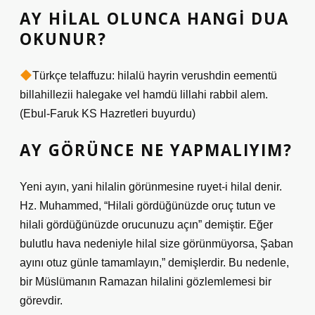
AY HILAL OLUNCA HANGI DUA
OKUNUR?
Türkçe telaffuzu: hilalü hayrin verushdin eementü
billahillezii halegake vel hamdü lillahi rabbil alem.
(Ebul-Faruk KS Hazretleri buyurdu)
AY GÖRÜNCE NE YAPMALIYIM?
Yeni ayın, yani hilalin görünmesine ruyet-i hilal denir.
Hz. Muhammed, “Hilali gördüğünüzde oruç tutun ve
hilali gördüğünüzde orucunuzu açın” demiştir. Eğer
bulutlu hava nedeniyle hilal size görünmüyorsa, Şaban
ayını otuz günle tamamlayın,” demişlerdir. Bu nedenle,
bir Müslümanın Ramazan hilalini gözlemlemesi bir
görevdir.