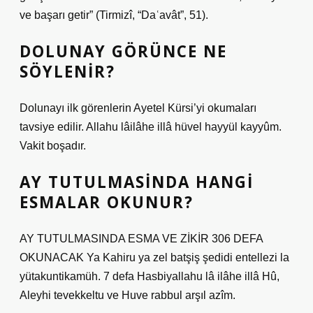
ve başarı getir” (Tirmizî, “Daʿavât”, 51).
DOLUNAY GÖRÜNCE NE
SÖYLENIR?
Dolunayı ilk görenlerin Ayetel Kürsi’yi okumaları
tavsiye edilir. Allahu lâilâhe illâ hüvel hayyül kayyûm.
Vakit boşadır.
AY TUTULMASINDA HANGI
ESMALAR OKUNUR?
AY TUTULMASINDA ESMA VE ZİKİR 306 DEFA
OKUNACAK Ya Kahiru ya zel batşiş şedidi entellezi la
yütakuntikamüh. 7 defa Hasbiyallahu lâ ilâhe illâ Hû,
Aleyhi tevekkeltu ve Huve rabbul arşıl azîm.