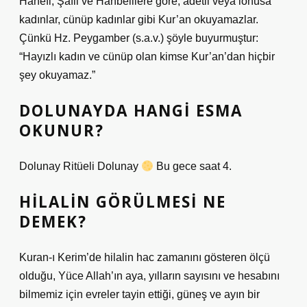
Hanefi, Şafii ve Hanbelilere göre, adetli veya lohusa
kadınlar, cünüp kadınlar gibi Kur’an okuyamazlar.
Çünkü Hz. Peygamber (s.a.v.) şöyle buyurmuştur:
“Hayızlı kadın ve cünüp olan kimse Kur’an’dan hiçbir
şey okuyamaz.”
DOLUNAYDA HANGI ESMA
OKUNUR?
Dolunay Ritüeli Dolunay
Bu gece saat 4.
HILALIN GÖRÜLMESI NE
DEMEK?
Kuran-ı Kerim’de hilalin hac zamanını gösteren ölçü
olduğu, Yüce Allah’ın aya, yılların sayısını ve hesabını
bilmemiz için evreler tayin ettiği, güneş ve ayın bir