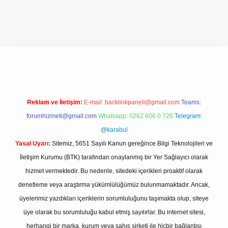
t giriş adresi
www.betexper.xyz/
Reklam ve İletişim:
E-mail:
backlinkpaneli@gmail.com
Teams:
forumhizmeti@gmail.com
Whatsapp: 0262 606 0 726
Telegram:
@karabul
Yasal Uyarı:
Sitemiz, 5651 Sayılı Kanun gereğince Bilgi Teknolojileri ve
İletişim Kurumu (BTK) tarafından onaylanmış bir Yer Sağlayıcı olarak
hizmet vermektedir. Bu nedenle, sitedeki içerikleri proaktif olarak
denetleme veya araştırma yükümlülüğümüz bulunmamaktadır. Ancak,
üyelerimiz yazdıkları içeriklerin sorumluluğunu taşımakta olup, siteye
üye olarak bu sorumluluğu kabul etmiş sayılırlar. Bu internet sitesi,
herhangi bir marka, kurum veya şahıs şirketi ile hiçbir bağlantısı