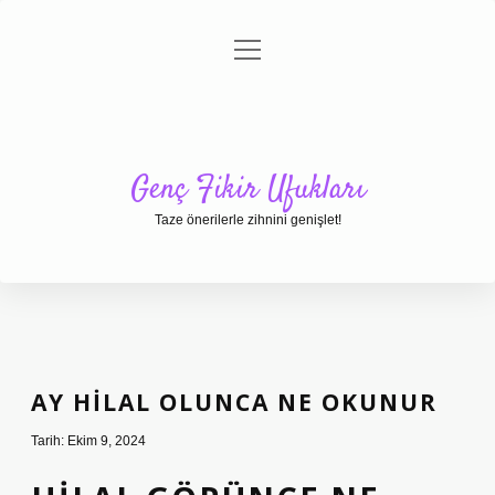
menüyü
Anasayfa
Gizlilik Politikası
Yasal Uyarı
aç
Hakkımızda
Genç Fikir Ufukları
Taze önerilerle zihnini genişlet!
AY HILAL OLUNCA NE OKUNUR
Tarih: Ekim 9, 2024