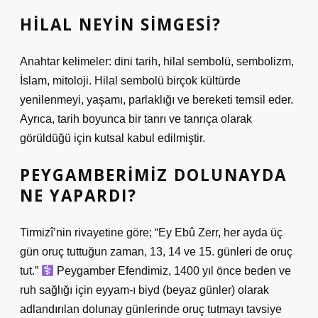
HILAL NEYIN SIMGESI?
Anahtar kelimeler: dini tarih, hilal sembolü, sembolizm,
İslam, mitoloji. Hilal sembolü birçok kültürde
yenilenmeyi, yaşamı, parlaklığı ve bereketi temsil eder.
Ayrıca, tarih boyunca bir tanrı ve tanrıça olarak
görüldüğü için kutsal kabul edilmiştir.
PEYGAMBERIMIZ DOLUNAYDA
NE YAPARDI?
Tirmizî’nin rivayetine göre; “Ey Ebû Zerr, her ayda üç
gün oruç tuttuğun zaman, 13, 14 ve 15. günleri de oruç
tut.”
Peygamber Efendimiz, 1400 yıl önce beden ve
ruh sağlığı için eyyam-ı biyd (beyaz günler) olarak
adlandırılan dolunay günlerinde oruç tutmayı tavsiye