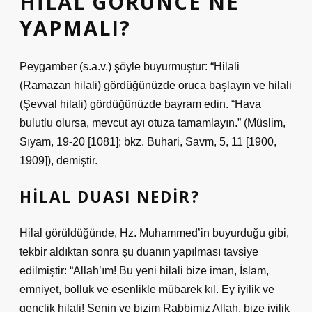
HILAL GÖRÜNCE NE
YAPMALI?
Peygamber (s.a.v.) şöyle buyurmuştur: “Hilali
(Ramazan hilali) gördüğünüzde oruca başlayın ve hilali
(Şevval hilali) gördüğünüzde bayram edin. “Hava
bulutlu olursa, mevcut ayı otuza tamamlayın.” (Müslim,
Sıyam, 19-20 [1081]; bkz. Buhari, Savm, 5, 11 [1900,
1909]), demiştir.
HILAL DUASI NEDIR?
Hilal görüldüğünde, Hz. Muhammed’in buyurduğu gibi,
tekbir aldıktan sonra şu duanın yapılması tavsiye
edilmiştir: “Allah’ım! Bu yeni hilali bize iman, İslam,
emniyet, bolluk ve esenlikle mübarek kıl. Ey iyilik ve
gençlik hilali! Senin ve bizim Rabbimiz Allah, bize iyilik