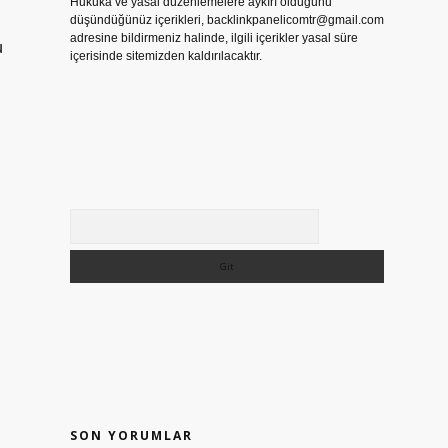
Hukuka ve yasal düzenlemelere aykırı olduğunu
düşündüğünüz içerikleri,
backlinkpanelicomtr@gmail.com
adresine bildirmeniz halinde, ilgili içerikler yasal süre
u
içerisinde sitemizden kaldırılacaktır.
Arama
SON YORUMLAR