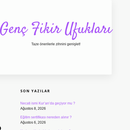
Genç Fikir Ufukları
Taze önerilerle zihnini genişlet!
SIDEBAR
ilbet giriş
ilbet
ilbet 
SON YAZILAR
Necati ismi Kur’an’da geçiyor mu ?
Ağustos 8, 2026
Eğitim sertifikası nereden alınır ?
Ağustos 6, 2026