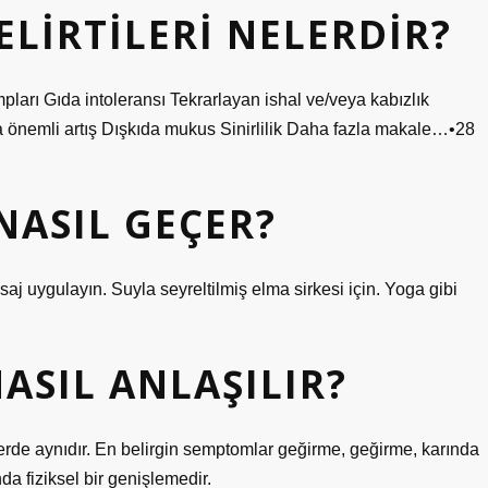
ELIRTILERI NELERDIR?
pları Gıda intoleransı Tekrarlayan ishal ve/veya kabızlık
 önemli artış Dışkıda mukus Sinirlilik Daha fazla makale…•28
NASIL GEÇER?
saj uygulayın. Suyla seyreltilmiş elma sirkesi için. Yoga gibi
ASIL ANLAŞILIR?
rde aynıdır. En belirgin semptomlar geğirme, geğirme, karında
nda fiziksel bir genişlemedir.