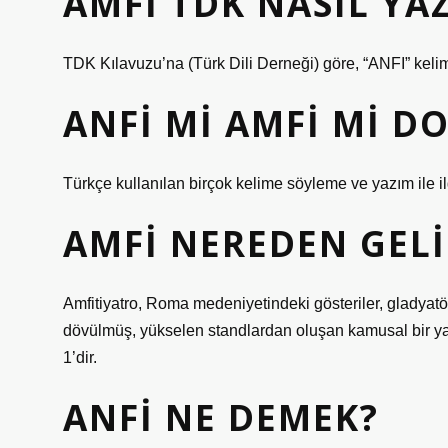
AMFI TDK NASIL YAZ
TDK Kılavuzu’na (Türk Dili Derneği) göre, “ANFI” kelime
ANFI MI AMFI MI D
Türkçe kullanılan birçok kelime söyleme ve yazım ile ilgil
AMFI NEREDEN GELI
Amfitiyatro, Roma medeniyetindeki gösteriler, gladyatö
dövülmüş, yükselen standlardan oluşan kamusal bir ya
1’dir.
ANFI NE DEMEK?