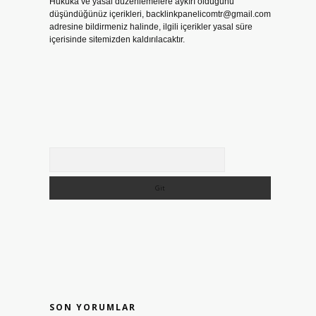
Hukuka ve yasal düzenlemelere aykırı olduğunu
düşündüğünüz içerikleri,
backlinkpanelicomtr@gmail.com
adresine bildirmeniz halinde, ilgili içerikler yasal süre
içerisinde sitemizden kaldırılacaktır.
Arama
SON YORUMLAR