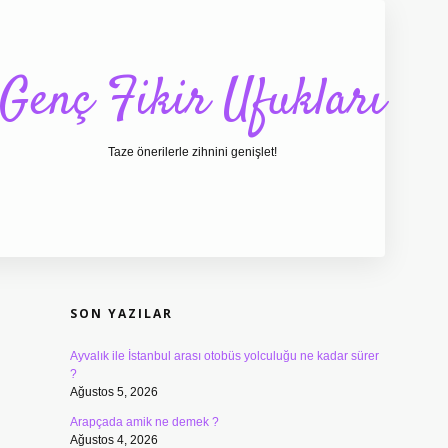
Genç Fikir Ufukları
Taze önerilerle zihnini genişlet!
SIDEBAR
ilbet giriş
ilbet
ilbet giriş adresi
www.betexper.xyz
SON YAZILAR
Ayvalık ile İstanbul arası otobüs yolculuğu ne kadar sürer
?
Ağustos 5, 2026
Arapçada amik ne demek ?
Ağustos 4, 2026