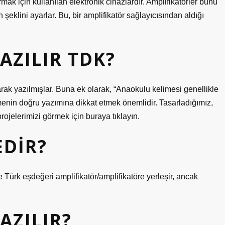
ırmak için kullanılan elektronik cihazlardır. Amplifikatörler bunu
n şeklini ayarlar. Bu, bir amplifikatör sağlayıcısından aldığı
AZILIR TDK?
arak yazılmışlar. Buna ek olarak, “Anaokulu kelimesi genellikle
menin doğru yazımına dikkat etmek önemlidir. Tasarladığımız,
ojelerimizi görmek için buraya tıklayın.
EDIR?
e Türk eşdeğeri amplifikatör/amplifikatöre yerleşir, ancak
AZILIR?