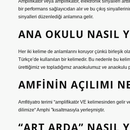
Amplifikatör veya amplifikatör, elektronik sinyalleri artt
bir performans sağlayıcıdan alır ve bu çıkış sinyallerini
sinyalleri düzenlediği anlamına gelir.
ANA OKULU NASIL Y
Her iki kelime de anlamlarını koruyor çünkü birleşik ol
Türkçe’de kullanılan bir kelimedir. Bu nedenle bu keli
ürettiğimiz ve topladığımız anaokulumuz ve anaokulu pr
AMFININ AÇILIMI N
Amfitiyatro terimi “amplifikatör VE kelimesinden gelir v
dilimize“ Amphi ”kısaltmasıyla yerleşmiştir.
“ART ARDA” NASIL Y