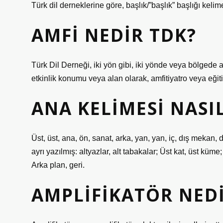
Türk dil derneklerine göre, başlık/”başlık” başlığı kel
AMFI NEDIR TDK?
Türk Dil Derneği, iki yön gibi, iki yönde veya bölgede anl
etkinlik konumu veya alan olarak, amfitiyatro veya eğitim
ANA KELIMESI NASIL
Üst, üst, ana, ön, sanat, arka, yan, yan, iç, dış mekan, dış
ayrı yazılmış: altyazlar, alt tabakalar; Üst kat, üst kü
Arka plan, geri.
AMPLIFIKATÖR NED