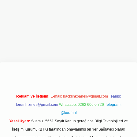
 giriş adresi
www.betexper.xyz/
Reklam ve İletişim:
E-mail:
backlinkpaneli@gmail.com
Teams:
forumhizmeti@gmail.com
Whatsapp: 0262 606 0 726
Telegram:
@karabul
Yasal Uyarı:
Sitemiz, 5651 Sayılı Kanun gereğince Bilgi Teknolojileri ve
İletişim Kurumu (BTK) tarafından onaylanmış bir Yer Sağlayıcı olarak