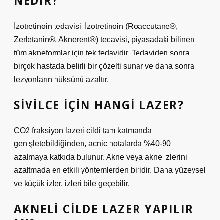
NEDIR?
İzotretinoin tedavisi: İzotretinoin (Roaccutane®,
Zerletanin®, Aknerent®) tedavisi, piyasadaki bilinen
tüm akneformlar için tek tedavidir. Tedaviden sonra
birçok hastada belirli bir çözelti sunar ve daha sonra
lezyonların nüksünü azaltır.
SIVILCE IÇIN HANGI LAZER?
CO2 fraksiyon lazeri cildi tam katmanda
genişletebildiğinden, acnic notalarda %40-90
azalmaya katkıda bulunur. Akne veya akne izlerini
azaltmada en etkili yöntemlerden biridir. Daha yüzeysel
ve küçük izler, izleri bile geçebilir.
AKNELI CILDE LAZER YAPILIR