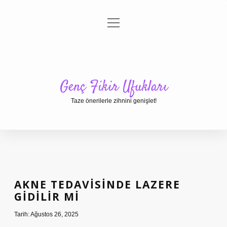
menüyü
Anasayfa
Gizlilik Politikası
Yasal Uyarı
aç
Hakkımızda
Genç Fikir Ufukları
Taze önerilerle zihnini genişlet!
AKNE TEDAVISINDE LAZERE
GIDILIR MI
Tarih: Ağustos 26, 2025