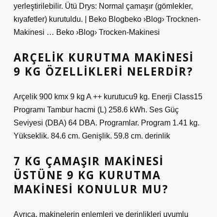
yerleştirilebilir. Ütü Drys: Normal çamaşır (gömlekler,
kıyafetler) kurutuldu. | Beko Blogbeko ›Blog› Trocknen-
Makinesi … Beko ›Blog› Trocken-Makinesi
ARÇELIK KURUTMA MAKINESI
9 KG ÖZELLIKLERI NELERDIR?
Arçelik 900 kmx 9 kg A ++ kurutucu9 kg. Enerji Class15
Programı Tambur hacmi (L) 258.6 kWh. Ses Güç
Seviyesi (DBA) 64 DBA. Programlar. Program 1.41 kg.
Yükseklik. 84.6 cm. Genişlik. 59.8 cm. derinlik
7 KG ÇAMAŞIR MAKINESI
ÜSTÜNE 9 KG KURUTMA
MAKINESI KONULUR MU?
Ayrıca, makinelerin enlemleri ve derinlikleri uyumlu