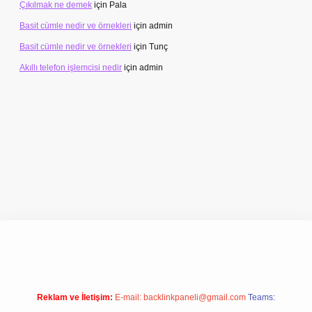
Çıkılmak ne demek
için
Pala
Basit cümle nedir ve örnekleri
için
admin
Basit cümle nedir ve örnekleri
için
Tunç
Akıllı telefon işlemcisi nedir
için
admin
etexper.xyz/
Reklam ve İletişim:
E-mail:
backlinkpaneli@gmail.com
Teams: