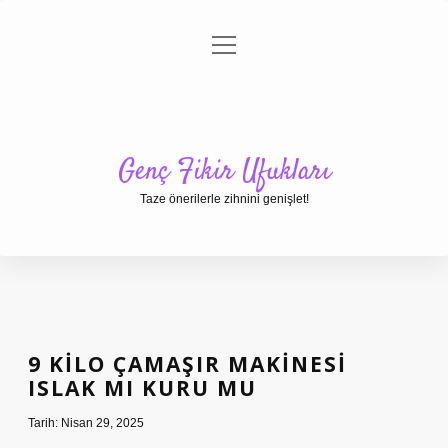
menüyü
Anasayfa
Gizlilik Politikası
Yasal Uyarı
aç
Hakkımızda
Genç Fikir Ufukları
Taze önerilerle zihnini genişlet!
9 KILO ÇAMAŞIR MAKINESI
ISLAK MI KURU MU
Tarih: Nisan 29, 2025