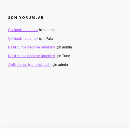
SON YORUMLAR
Çıkılmak ne demek
için
admin
Çıkılmak ne demek
için
Pala
Basit cümle nedir ve örnekleri
için
admin
Basit cümle nedir ve örnekleri
için
Tunç
Akıllı telefon işlemcisi nedir
için
admin
etexper.xyz/