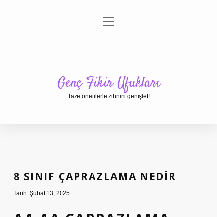
menüyü
Anasayfa
Gizlilik Politikası
Yasal Uyarı
aç
Hakkımızda
Genç Fikir Ufukları
Taze önerilerle zihnini genişlet!
8 SINIF ÇAPRAZLAMA NEDIR
Tarih: Şubat 13, 2025