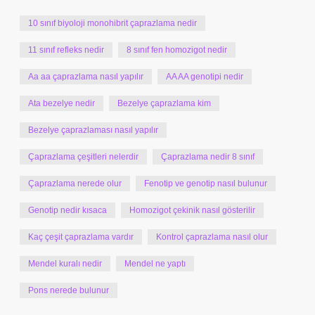
10 sınıf biyoloji monohibrit çaprazlama nedir
11 sınıf refleks nedir
8 sınıf fen homozigot nedir
Aa aa çaprazlama nasıl yapılır
AA AA genotipi nedir
Ata bezelye nedir
Bezelye çaprazlama kim
Bezelye çaprazlaması nasıl yapılır
Çaprazlama çeşitleri nelerdir
Çaprazlama nedir 8 sınıf
Çaprazlama nerede olur
Fenotip ve genotip nasıl bulunur
Genotip nedir kısaca
Homozigot çekinik nasıl gösterilir
Kaç çeşit çaprazlama vardır
Kontrol çaprazlama nasıl olur
Mendel kuralı nedir
Mendel ne yaptı
Pons nerede bulunur