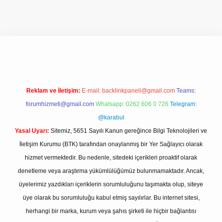
 giriş adresi
www.betexper.xyz/
Reklam ve İletişim:
E-mail:
backlinkpaneli@gmail.com
Teams:
forumhizmeti@gmail.com
Whatsapp: 0262 606 0 726
Telegram:
@karabul
Yasal Uyarı:
Sitemiz, 5651 Sayılı Kanun gereğince Bilgi Teknolojileri ve
İletişim Kurumu (BTK) tarafından onaylanmış bir Yer Sağlayıcı olarak
hizmet vermektedir. Bu nedenle, sitedeki içerikleri proaktif olarak
denetleme veya araştırma yükümlülüğümüz bulunmamaktadır. Ancak,
üyelerimiz yazdıkları içeriklerin sorumluluğunu taşımakta olup, siteye
üye olarak bu sorumluluğu kabul etmiş sayılırlar. Bu internet sitesi,
herhangi bir marka, kurum veya şahıs şirketi ile hiçbir bağlantısı