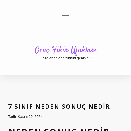
menüyü
Anasayfa
Gizlilik Politikası
Yasal Uyarı
aç
Hakkımızda
Genç Fikir Ufukları
Taze önerilerle zihnini genişlet!
7 SINIF NEDEN SONUÇ NEDIR
Tarih: Kasım 20, 2024