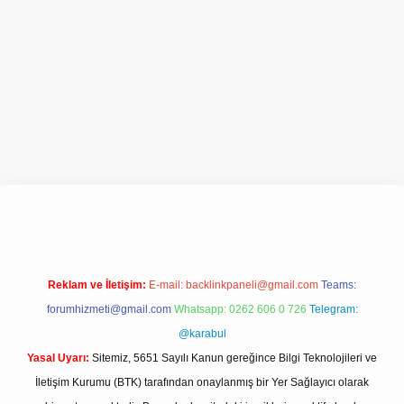
et giriş adresi
www.betexper.xyz/
Reklam ve İletişim:
E-mail:
backlinkpaneli@gmail.com
Teams:
forumhizmeti@gmail.com
Whatsapp: 0262 606 0 726
Telegram:
@karabul
Yasal Uyarı:
Sitemiz, 5651 Sayılı Kanun gereğince Bilgi Teknolojileri ve
İletişim Kurumu (BTK) tarafından onaylanmış bir Yer Sağlayıcı olarak