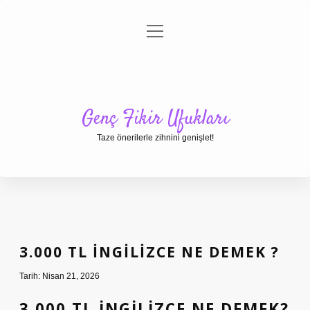
menüyü
Anasayfa
Gizlilik Politikası
Yasal Uyarı
aç
Hakkımızda
Genç Fikir Ufukları
Taze önerilerle zihnini genişlet!
3.000 TL INGILIZCE NE DEMEK ?
Tarih: Nisan 21, 2026
3.000 TL İNGILIZCE NE DEMEK?