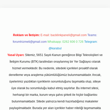
bet giriş adresi
www.betexper.xyz/
Reklam ve İletişim:
E-mail:
backlinkpaneli@gmail.com
Teams:
forumhizmeti@gmail.com
Whatsapp: 0262 606 0 726
Telegram:
@karabul
Yasal Uyarı:
Sitemiz, 5651 Sayılı Kanun gereğince Bilgi Teknolojileri ve
İletişim Kurumu (BTK) tarafından onaylanmış bir Yer Sağlayıcı olarak
hizmet vermektedir. Bu nedenle, sitedeki içerikleri proaktif olarak
denetleme veya araştırma yükümlülüğümüz bulunmamaktadır. Ancak,
üyelerimiz yazdıkları içeriklerin sorumluluğunu taşımakta olup, siteye
üye olarak bu sorumluluğu kabul etmiş sayılırlar. Bu internet sitesi,
herhangi bir marka, kurum veya şahıs şirketi ile hiçbir bağlantısı
bulunmamaktadır. Sitede yalnızca kendi hazırladığımız makaleler
paylaşılmaktadır. Burada yer alan içerikler haber niteliği taşımamakta