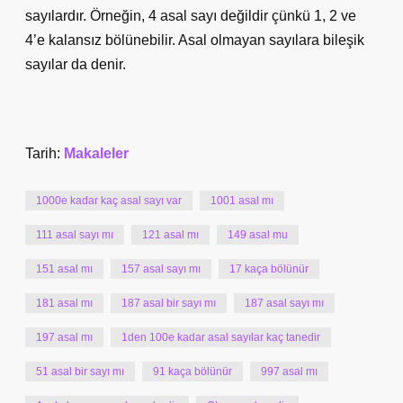
sayılardır. Örneğin, 4 asal sayı değildir çünkü 1, 2 ve
4’e kalansız bölünebilir. Asal olmayan sayılara bileşik
sayılar da denir.
Tarih:
Makaleler
1000e kadar kaç asal sayı var
1001 asal mı
111 asal sayı mı
121 asal mı
149 asal mu
151 asal mı
157 asal sayı mı
17 kaça bölünür
181 asal mı
187 asal bir sayı mı
187 asal sayı mı
197 asal mı
1den 100e kadar asal sayılar kaç tanedir
51 asal bir sayı mı
91 kaça bölünür
997 asal mı