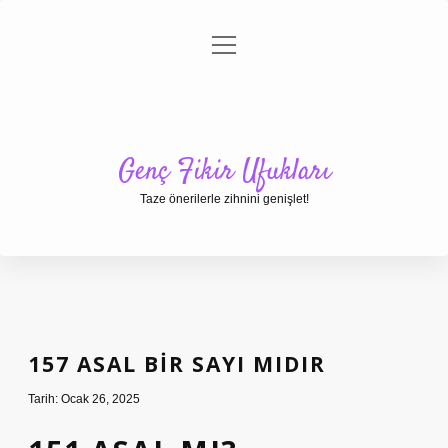
menüyü
Anasayfa
Gizlilik Politikası
Yasal Uyarı
aç
Hakkımızda
Genç Fikir Ufukları
Taze önerilerle zihnini genişlet!
157 ASAL BIR SAYI MIDIR
Tarih: Ocak 26, 2025