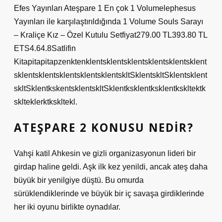
Efes Yayınları Ateşpare 1 En çok 1 Volumelephesus
Yayınları ile karşılaştırıldığında 1 Volume Souls Sarayı
– Kraliçe Kız – Özel Kutulu Setfiyat279.00 TL393.80 TL
ETS4.64.8Satlifin
Kitapitapitapzenktenklentsklentsklentsklentsklentsklent
sklentsklentsklentsklentsklentskltSklentskltSklentsklent
skltSklentkskentsklentskltSklentksklentksklentkskltektk
sklteklerktkskltekl.
ATEŞPARE 2 KONUSU NEDIR?
Vahşi katil Ahkesin ve gizli organizasyonun lideri bir
girdap haline geldi. Aşk ilk kez yenildi, ancak ateş daha
büyük bir yenilgiye düştü. Bu omurda
sürüklendiklerinde ve büyük bir iç savaşa girdiklerinde
her iki oyunu birlikte oynadılar.