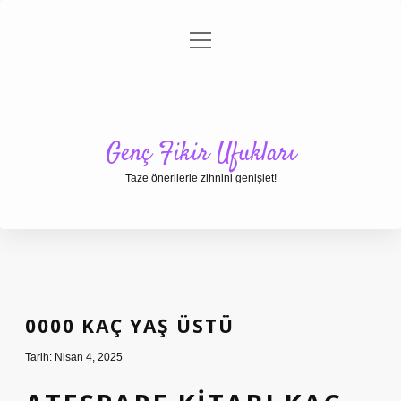
menüyü
Anasayfa
Gizlilik Politikası
Yasal Uyarı
aç
Hakkımızda
Genç Fikir Ufukları
Taze önerilerle zihnini genişlet!
0000 KAÇ YAŞ ÜSTÜ
Tarih: Nisan 4, 2025