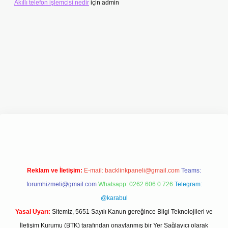
Akıllı telefon işlemcisi nedir
için
admin
etexper.xyz/
Reklam ve İletişim:
E-mail:
backlinkpaneli@gmail.com
Teams:
forumhizmeti@gmail.com
Whatsapp: 0262 606 0 726
Telegram:
@karabul
Yasal Uyarı:
Sitemiz, 5651 Sayılı Kanun gereğince Bilgi Teknolojileri ve
İletişim Kurumu (BTK) tarafından onaylanmış bir Yer Sağlayıcı olarak