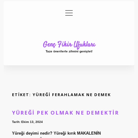
menüyü
Anasayfa
Gizlilik Politikası
Yasal Uyarı
aç
Hakkımızda
Genç Fikir Ufukları
Taze önerilerle zihnini genişlet!
ETIKET:
YÜREĞI FERAHLAMAK NE DEMEK
YÜREĞI PEK OLMAK NE DEMEKTIR
Tarih: Ekim 13, 2024
Yüreği deyimi nedir? Yüreği kırık MAKALENİN