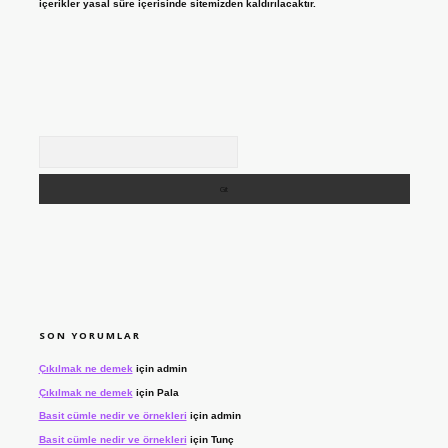
içerikler yasal süre içerisinde sitemizden kaldırılacaktır.
Arama
SON YORUMLAR
Çıkılmak ne demek
için
admin
Çıkılmak ne demek
için
Pala
Basit cümle nedir ve örnekleri
için
admin
Basit cümle nedir ve örnekleri
için
Tunç