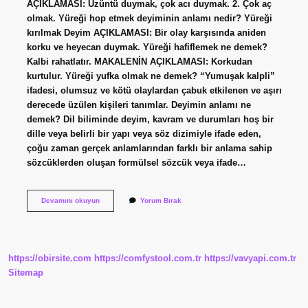
AÇIKLAMASI: Üzüntü duymak, çok acı duymak. 2. Çok aç
olmak. Yüreği hop etmek deyiminin anlamı nedir? Yüreği
kırılmak Deyim AÇIKLAMASI: Bir olay karşısında aniden
korku ve heyecan duymak. Yüreği hafiflemek ne demek?
Kalbi rahatlatır. MAKALENİN AÇIKLAMASI: Korkudan
kurtulur. Yüreği yufka olmak ne demek? “Yumuşak kalpli”
ifadesi, olumsuz ve kötü olaylardan çabuk etkilenen ve aşırı
derecede üzülen kişileri tanımlar. Deyimin anlamı ne
demek? Dil biliminde deyim, kavram ve durumları hoş bir
dille veya belirli bir yapı veya söz dizimiyle ifade eden,
çoğu zaman gerçek anlamlarından farklı bir anlama sahip
sözcüklerden oluşan formülsel sözcük veya ifade…
Yüreği
Devamını okuyun
Yorum Bırak
Pek
Olmak
Ne
Demektir
https://obirsite.com
https://comfystool.com.tr
https://vavyapi.com.tr
Sitemap