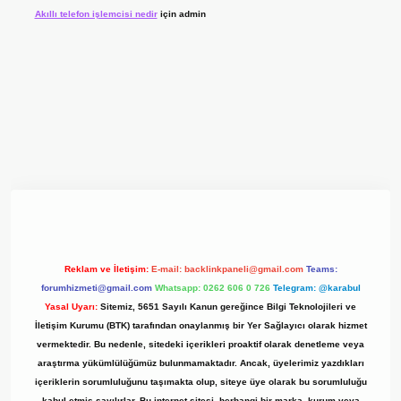
Akıllı telefon işlemcisi nedir
için
admin
yz/
Reklam ve İletişim:
E-mail:
backlinkpaneli@gmail.com
Teams:
forumhizmeti@gmail.com
Whatsapp: 0262 606 0 726
Telegram: @karabul
Yasal Uyarı:
Sitemiz, 5651 Sayılı Kanun gereğince Bilgi Teknolojileri ve
İletişim Kurumu (BTK) tarafından onaylanmış bir Yer Sağlayıcı olarak hizmet
vermektedir. Bu nedenle, sitedeki içerikleri proaktif olarak denetleme veya
araştırma yükümlülüğümüz bulunmamaktadır. Ancak, üyelerimiz yazdıkları
içeriklerin sorumluluğunu taşımakta olup, siteye üye olarak bu sorumluluğu
kabul etmiş sayılırlar. Bu internet sitesi, herhangi bir marka, kurum veya