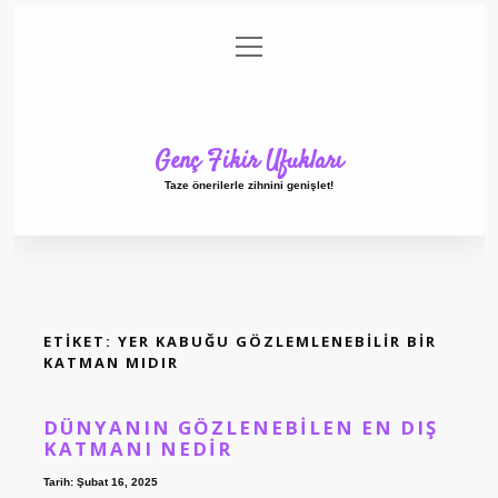
menüyü
Anasayfa
Gizlilik Politikası
Yasal Uyarı
aç
Hakkımızda
Genç Fikir Ufukları
Taze önerilerle zihnini genişlet!
ETIKET:
YER KABUĞU GÖZLEMLENEBILIR BIR
KATMAN MIDIR
DÜNYANIN GÖZLENEBILEN EN DIŞ
KATMANI NEDIR
Tarih: Şubat 16, 2025