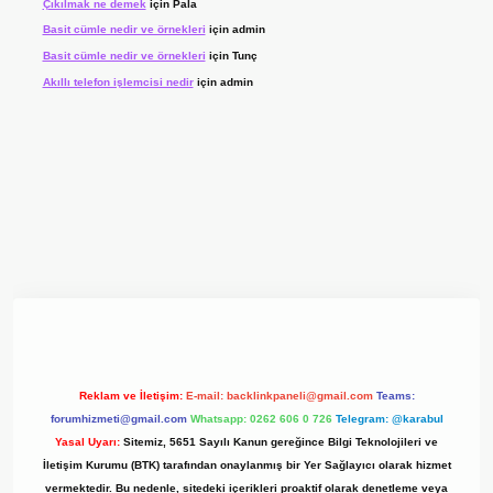
Çıkılmak ne demek
için
Pala
Basit cümle nedir ve örnekleri
için
admin
Basit cümle nedir ve örnekleri
için
Tunç
Akıllı telefon işlemcisi nedir
için
admin
yz/
Reklam ve İletişim:
E-mail:
backlinkpaneli@gmail.com
Teams:
forumhizmeti@gmail.com
Whatsapp: 0262 606 0 726
Telegram: @karabul
Yasal Uyarı:
Sitemiz, 5651 Sayılı Kanun gereğince Bilgi Teknolojileri ve
İletişim Kurumu (BTK) tarafından onaylanmış bir Yer Sağlayıcı olarak hizmet
vermektedir. Bu nedenle, sitedeki içerikleri proaktif olarak denetleme veya