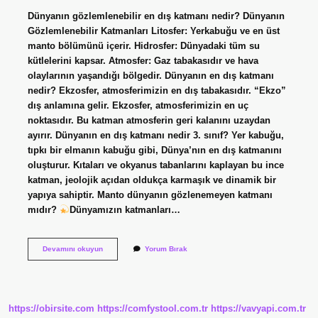
Dünyanın gözlemlenebilir en dış katmanı nedir? Dünyanın
Gözlemlenebilir Katmanları Litosfer: Yerkabuğu ve en üst
manto bölümünü içerir. Hidrosfer: Dünyadaki tüm su
kütlelerini kapsar. Atmosfer: Gaz tabakasıdır ve hava
olaylarının yaşandığı bölgedir. Dünyanın en dış katmanı
nedir? Ekzosfer, atmosferimizin en dış tabakasıdır. “Ekzo”
dış anlamına gelir. Ekzosfer, atmosferimizin en uç
noktasıdır. Bu katman atmosferin geri kalanını uzaydan
ayırır. Dünyanın en dış katmanı nedir 3. sınıf? Yer kabuğu,
tıpkı bir elmanın kabuğu gibi, Dünya’nın en dış katmanını
oluşturur. Kıtaları ve okyanus tabanlarını kaplayan bu ince
katman, jeolojik açıdan oldukça karmaşık ve dinamik bir
yapıya sahiptir. Manto dünyanın gözlenemeyen katmanı
mıdır?
Dünyamızın katmanları…
Dünyanın
Devamını okuyun
Yorum Bırak
Gözlenebilen
En
Dış
Katmanı
Nedir
https://obirsite.com
https://comfystool.com.tr
https://vavyapi.com.tr