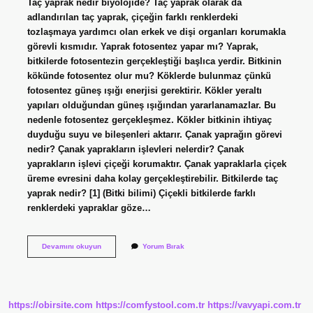
Taç yaprak nedir biyolojide? Taç yaprak olarak da
adlandırılan taç yaprak, çiçeğin farklı renklerdeki
tozlaşmaya yardımcı olan erkek ve dişi organları korumakla
görevli kısmıdır. Yaprak fotosentez yapar mı? Yaprak,
bitkilerde fotosentezin gerçekleştiği başlıca yerdir. Bitkinin
kökünde fotosentez olur mu? Köklerde bulunmaz çünkü
fotosentez güneş ışığı enerjisi gerektirir. Kökler yeraltı
yapıları olduğundan güneş ışığından yararlanamazlar. Bu
nedenle fotosentez gerçekleşmez. Kökler bitkinin ihtiyaç
duyduğu suyu ve bileşenleri aktarır. Çanak yaprağın görevi
nedir? Çanak yaprakların işlevleri nelerdir? Çanak
yaprakların işlevi çiçeği korumaktır. Çanak yapraklarla çiçek
üreme evresini daha kolay gerçekleştirebilir. Bitkilerde taç
yaprak nedir? [1] (Bitki bilimi) Çiçekli bitkilerde farklı
renklerdeki yapraklar göze…
Taç
Devamını okuyun
Yorum Bırak
Yapraklarda
Fotosentez
Olur
Mu
https://obirsite.com
https://comfystool.com.tr
https://vavyapi.com.tr