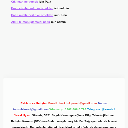
Çıkılmak ne demek
için
Pala
Basit cümle nedir ve örnekleri
için
admin
Basit cümle nedir ve örnekleri
için
Tunç
Akıllı telefon işlemcisi nedir
için
admin
 giriş adresi
www.betexper.xyz/
Reklam ve İletişim:
E-mail:
backlinkpaneli@gmail.com
Teams:
forumhizmeti@gmail.com
Whatsapp: 0262 606 0 726
Telegram: @karabul
Yasal Uyarı:
Sitemiz, 5651 Sayılı Kanun gereğince Bilgi Teknolojileri ve
İletişim Kurumu (BTK) tarafından onaylanmış bir Yer Sağlayıcı olarak hizmet
vermektedir. Bu nedenle, sitedeki içerikleri proaktif olarak denetleme veya