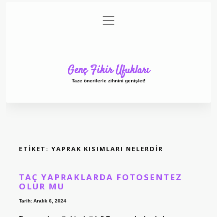
menüyü
Anasayfa
Gizlilik Politikası
Yasal Uyarı
aç
Hakkımızda
Genç Fikir Ufukları
Taze önerilerle zihnini genişlet!
ETIKET:
YAPRAK KISIMLARI NELERDIR
TAÇ YAPRAKLARDA FOTOSENTEZ
OLUR MU
Tarih: Aralık 6, 2024