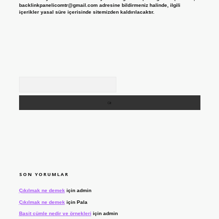
backlinkpanelicomtr@gmail.com
adresine bildirmeniz halinde, ilgili
içerikler yasal süre içerisinde sitemizden kaldırılacaktır.
Arama
SON YORUMLAR
Çıkılmak ne demek
için
admin
Çıkılmak ne demek
için
Pala
Basit cümle nedir ve örnekleri
için
admin