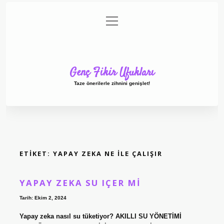
menüyü
Anasayfa
Gizlilik Politikası
Yasal Uyarı
aç
Hakkımızda
Genç Fikir Ufukları
Taze önerilerle zihnini genişlet!
ETIKET:
YAPAY ZEKA NE ILE ÇALIŞIR
YAPAY ZEKA SU IÇER MI
Tarih: Ekim 2, 2024
Yapay zeka nasıl su tüketiyor? AKILLI SU YÖNETİMİ