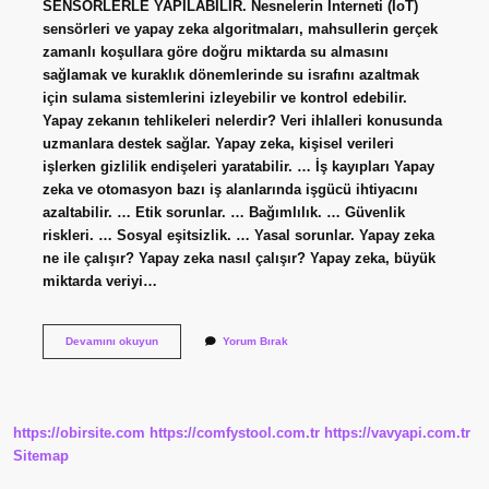
SENSÖRLERLE YAPILABİLİR. Nesnelerin İnterneti (IoT)
sensörleri ve yapay zeka algoritmaları, mahsullerin gerçek
zamanlı koşullara göre doğru miktarda su almasını
sağlamak ve kuraklık dönemlerinde su israfını azaltmak
için sulama sistemlerini izleyebilir ve kontrol edebilir.
Yapay zekanın tehlikeleri nelerdir? Veri ihlalleri konusunda
uzmanlara destek sağlar. Yapay zeka, kişisel verileri
işlerken gizlilik endişeleri yaratabilir. … İş kayıpları Yapay
zeka ve otomasyon bazı iş alanlarında işgücü ihtiyacını
azaltabilir. … Etik sorunlar. … Bağımlılık. … Güvenlik
riskleri. … Sosyal eşitsizlik. … Yasal sorunlar. Yapay zeka
ne ile çalışır? Yapay zeka nasıl çalışır? Yapay zeka, büyük
miktarda veriyi…
Yapay
Devamını okuyun
Yorum Bırak
Zeka
Su
Içer
Mi
https://obirsite.com
https://comfystool.com.tr
https://vavyapi.com.tr
Sitemap