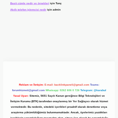
Basit cümle nedir ve örnekleri
için
Tunç
Akıllı telefon işlemcisi nedir
için
admin
ilbet giriş
ilbet
ilbet giriş adresi
www.betexper.xyz/
Reklam ve İletişim:
E-mail:
backlinkpaneli@gmail.com
Teams:
forumhizmeti@gmail.com
Whatsapp: 0262 606 0 726
Telegram: @karabul
Yasal Uyarı:
Sitemiz, 5651 Sayılı Kanun gereğince Bilgi Teknolojileri ve
İletişim Kurumu (BTK) tarafından onaylanmış bir Yer Sağlayıcı olarak hizmet
vermektedir. Bu nedenle, sitedeki içerikleri proaktif olarak denetleme veya
araştırma yükümlülüğümüz bulunmamaktadır. Ancak, üyelerimiz yazdıkları
içeriklerin sorumluluğunu taşımakta olup, siteye üye olarak bu sorumluluğu