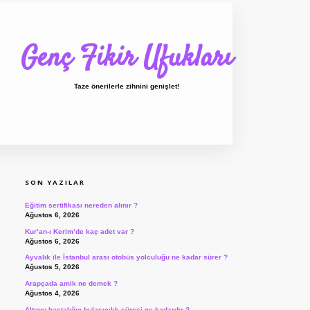
Genç Fikir Ufukları
Taze önerilerle zihnini genişlet!
SIDEBAR
ilbet giriş
ilbet
ilbet giriş adresi
www.bet
SON YAZILAR
Eğitim sertifikası nereden alınır ?
Ağustos 6, 2026
Kur’an-ı Kerim’de kaç adet var ?
Ağustos 6, 2026
Ayvalık ile İstanbul arası otobüs yolculuğu ne kadar sürer ?
Ağustos 5, 2026
Arapçada amik ne demek ?
Ağustos 4, 2026
Altıncı hastalığın bulaşıcılık süresi ne kadardır ?