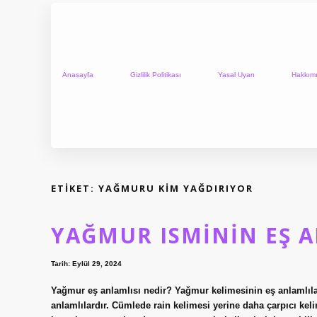
Anasayfa
Gizlilik Politikası
Yasal Uyarı
Hakkım
ETIKET:
YAĞMURU KIM YAĞDIRIYOR
YAĞMUR ISMININ EŞ A
Tarih: Eylül 29, 2024
Yağmur eş anlamlısı nedir? Yağmur kelimesinin eş anlamlıları
anlamlılardır. Cümlede rain kelimesi yerine daha çarpıcı kel