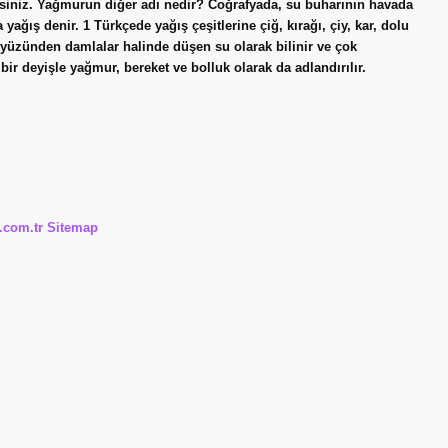
irsiniz. Yağmurun diğer adı nedir? Coğrafyada, su buharının havada
ağış denir. 1 Türkçede yağış çeşitlerine çiğ, kırağı, çiy, kar, dolu
yüzünden damlalar halinde düşen su olarak bilinir ve çok
r deyişle yağmur, bereket ve bolluk olarak da adlandırılır.
i.com.tr
Sitemap