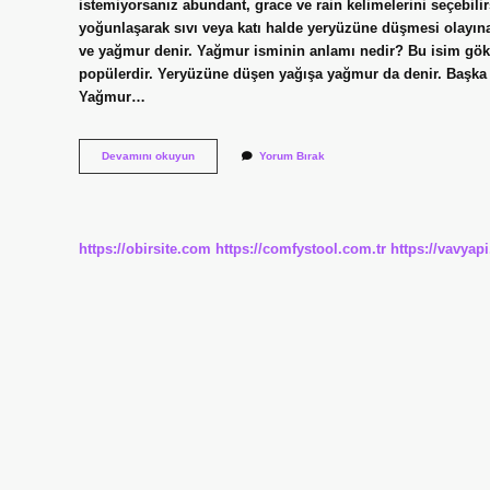
istemiyorsanız abundant, grace ve rain kelimelerini seçebil
yoğunlaşarak sıvı veya katı halde yeryüzüne düşmesi olayına y
ve yağmur denir. Yağmur isminin anlamı nedir? Bu isim gök
popülerdir. Yeryüzüne düşen yağışa yağmur da denir. Başka bi
Yağmur…
Yağmur
Devamını okuyun
Yorum Bırak
Isminin
Eş
Anlamlısı
Nedir
https://obirsite.com
https://comfystool.com.tr
https://vavyap