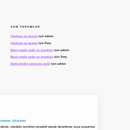
SON YORUMLAR
Çıkılmak ne demek
için
admin
Çıkılmak ne demek
için
Pala
Basit cümle nedir ve örnekleri
için
admin
Basit cümle nedir ve örnekleri
için
Tunç
Akıllı telefon işlemcisi nedir
için
admin
elegram: @karabul
denle, sitedeki içerikleri proaktif olarak denetleme veya araştırma