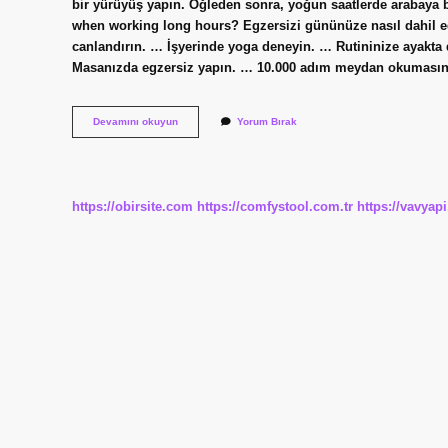
bir yürüyüş yapın. Öğleden sonra, yoğun saatlerde arabaya b
when working long hours? Egzersizi gününüze nasıl dahil ed
canlandırın. … İşyerinde yoga deneyin. … Rutininize ayakta
Masanızda egzersiz yapın. … 10.000 adım meydan okumasına
How
Devamını okuyun
Yorum Bırak
To
Fit
In
Time
To
https://obirsite.com
https://comfystool.com.tr
https://vavyap
Exercise