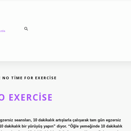
ızda
 NO TIME FOR EXERCISE
O EXERCISE
zersiz seansları, 10 dakikalık artışlarla çalışarak tam gün egzersiz
0 dakikalık bir yürüyüş yapın” diyor. “Öğle yemeğinde 10 dakikalık