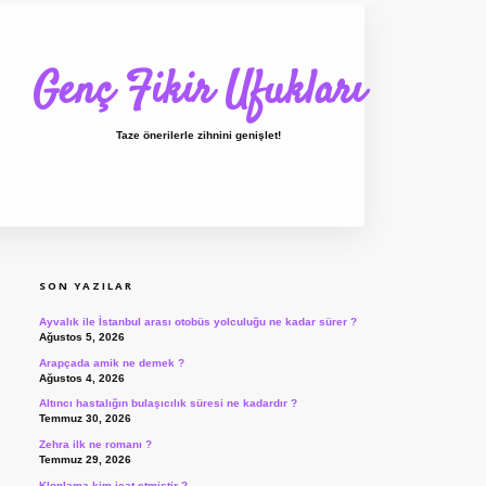
Genç Fikir Ufukları
Taze önerilerle zihnini genişlet!
SIDEBAR
ilbet giriş
ilbet
ilbet
SON YAZILAR
Ayvalık ile İstanbul arası otobüs yolculuğu ne kadar sürer ?
Ağustos 5, 2026
Arapçada amik ne demek ?
Ağustos 4, 2026
Altıncı hastalığın bulaşıcılık süresi ne kadardır ?
Temmuz 30, 2026
Zehra ilk ne romanı ?
Temmuz 29, 2026
Klonlama kim icat etmiştir ?