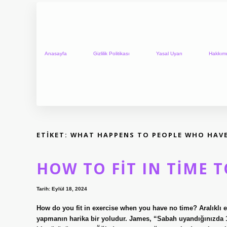
Anasayfa
Gizlilik Politikası
Yasal Uyarı
Hakkım
ETIKET:
WHAT HAPPENS TO PEOPLE WHO HAVE
HOW TO FIT IN TIME T
Tarih: Eylül 18, 2024
How do you fit in exercise when you have no time? Aralıklı eg
yapmanın harika bir yoludur. James, “Sabah uyandığınızda 1