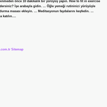
inmeden önce 10 dakikalık bir yürüyüş yapın. How to fit in exercise
ersiniz? İşe arabayla gidin. … Öğle yemeği rutininizi yürüyüşle
 durma masası ekleyin. … Meditasyonun faydalarını keşfedin. …
 katılın.…
i.com.tr
Sitemap