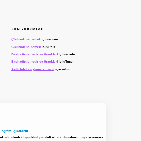
SON YORUMLAR
Çıkılmak ne demek
için
admin
Çıkılmak ne demek
için
Pala
Basit cümle nedir ve örnekleri
için
admin
Basit cümle nedir ve örnekleri
için
Tunç
Akıllı telefon işlemcisi nedir
için
admin
elegram: @karabul
denle, sitedeki içerikleri proaktif olarak denetleme veya araştırma