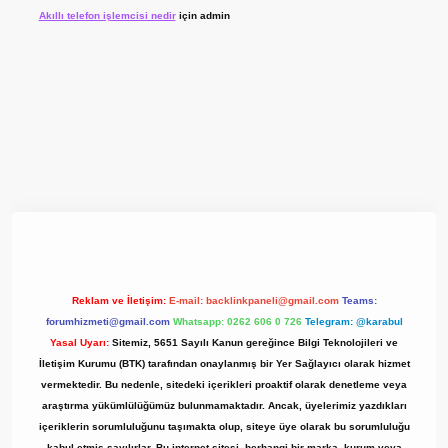
Akıllı telefon işlemcisi nedir
için
admin
 giriş adresi
www.betexper.xyz/
Reklam ve İletişim:
E-mail:
backlinkpaneli@gmail.com
Teams:
forumhizmeti@gmail.com
Whatsapp: 0262 606 0 726
Telegram: @karabul
Yasal Uyarı:
Sitemiz, 5651 Sayılı Kanun gereğince Bilgi Teknolojileri ve
İletişim Kurumu (BTK) tarafından onaylanmış bir Yer Sağlayıcı olarak hizmet
vermektedir. Bu nedenle, sitedeki içerikleri proaktif olarak denetleme veya
araştırma yükümlülüğümüz bulunmamaktadır. Ancak, üyelerimiz yazdıkları
içeriklerin sorumluluğunu taşımakta olup, siteye üye olarak bu sorumluluğu
kabul etmiş sayılırlar. Bu internet sitesi, herhangi bir marka, kurum veya