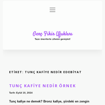
menüyü
Anasayfa
Gizlilik Politikası
Yasal Uyarı
aç
Hakkımızda
Genç Fikir Ufukları
Taze önerilerle zihnini genişlet!
ETIKET:
TUNÇ KAFIYE NEDIR EDEBIYAT
TUNÇ KAFIYE NEDIR ÖRNEK
Tarih: Eylül 10, 2024
Tunç kafiye ne demek? Bronz kafiye, şiirdeki en zengin