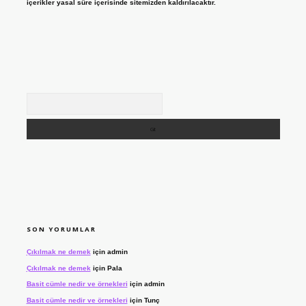
içerikler yasal süre içerisinde sitemizden kaldırılacaktır.
Arama
SON YORUMLAR
Çıkılmak ne demek
için
admin
Çıkılmak ne demek
için
Pala
Basit cümle nedir ve örnekleri
için
admin
Basit cümle nedir ve örnekleri
için
Tunç