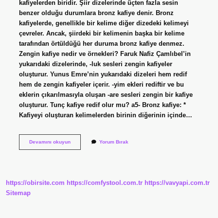
kafiyelerden biridir. Şiir dizelerinde üçten fazla sesin
benzer olduğu durumlara bronz kafiye denir. Bronz
kafiyelerde, genellikle bir kelime diğer dizedeki kelimeyi
çevreler. Ancak, şiirdeki bir kelimenin başka bir kelime
tarafından örtüldüğü her duruma bronz kafiye denmez.
Zengin kafiye nedir ve örnekleri? Faruk Nafiz Çamlıbel’in
yukarıdaki dizelerinde, -luk sesleri zengin kafiyeler
oluşturur. Yunus Emre’nin yukarıdaki dizeleri hem redif
hem de zengin kafiyeler içerir. -yim ekleri rediftir ve bu
eklerin çıkarılmasıyla oluşan -are sesleri zengin bir kafiye
oluşturur. Tunç kafiye redif olur mu? a5- Bronz kafiye: *
Kafiyeyi oluşturan kelimelerden birinin diğerinin içinde…
Tunç
Devamını okuyun
Yorum Bırak
Kafiye
Nedir
Örnek
https://obirsite.com
https://comfystool.com.tr
https://vavyapi.com.tr
Sitemap