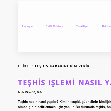
Anasayfa
Gizlilik Politikası
Yasal Uyarı
Hakkım
ETIKET:
TEŞHIS KARARINI KIM VERIR
TEŞHIS IŞLEMI NASIL Y
Tarih: Ekim 30, 2024
Teşhis nedir, nasıl yapılır? Kimlik tespiti, şüphelinin kimliğ
olmadığının belirlenmesi için yapılır. Bu durumda teşhis, önc