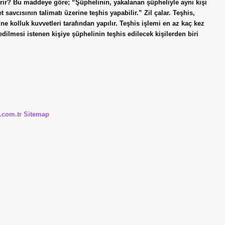
erir? Bu maddeye göre; “Şüphelinin, yakalanan şüpheliyle aynı kişi
avcısının talimatı üzerine teşhis yapabilir.” Zil çalar. Teşhis,
 kolluk kuvvetleri tarafından yapılır. Teşhis işlemi en az kaç kez
 edilmesi istenen kişiye şüphelinin teşhis edilecek kişilerden biri
i.com.tr
Sitemap