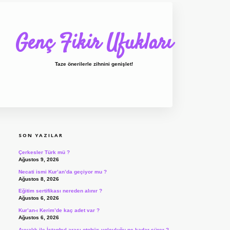
Genç Fikir Ufukları
Taze önerilerle zihnini genişlet!
SIDEBAR
ilbet giriş
ilbet
ilbet giriş adresi
www.bete
SON YAZILAR
Çerkesler Türk mü ?
Ağustos 9, 2026
Necati ismi Kur’an’da geçiyor mu ?
Ağustos 8, 2026
Eğitim sertifikası nereden alınır ?
Ağustos 6, 2026
Kur’an-ı Kerim’de kaç adet var ?
Ağustos 6, 2026
Ayvalık ile İstanbul arası otobüs yolculuğu ne kadar sürer ?