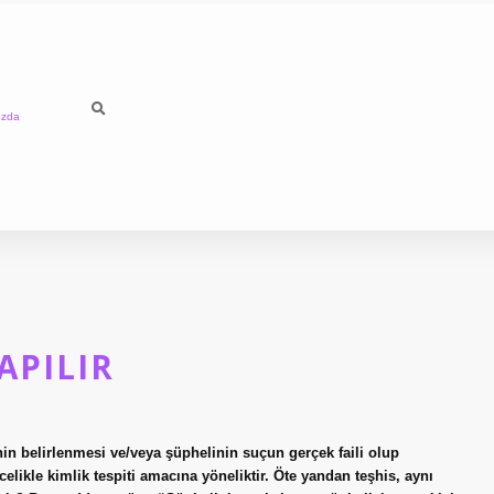
ızda
APILIR
inin belirlenmesi ve/veya şüphelinin suçun gerçek faili olup
elikle kimlik tespiti amacına yöneliktir. Öte yandan teşhis, aynı