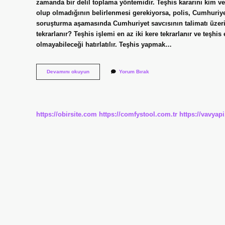
zamanda bir delil toplama yöntemidir. Teşhis kararını kim v
olup olmadığının belirlenmesi gerekiyorsa, polis, Cumhuriyet s
soruşturma aşamasında Cumhuriyet savcısının talimatı üzerine
tekrarlanır? Teşhis işlemi en az iki kere tekrarlanır ve teşhis
olmayabileceği hatırlatılır. Teşhis yapmak…
Teşhis
Devamını okuyun
Yorum Bırak
Işlemi
Nasıl
Yapılır
https://obirsite.com
https://comfystool.com.tr
https://vavyap