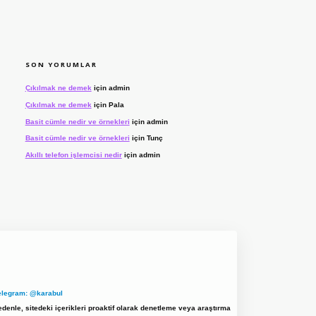
SON YORUMLAR
Çıkılmak ne demek
için
admin
Çıkılmak ne demek
için
Pala
Basit cümle nedir ve örnekleri
için
admin
Basit cümle nedir ve örnekleri
için
Tunç
Akıllı telefon işlemcisi nedir
için
admin
elegram: @karabul
denle, sitedeki içerikleri proaktif olarak denetleme veya araştırma