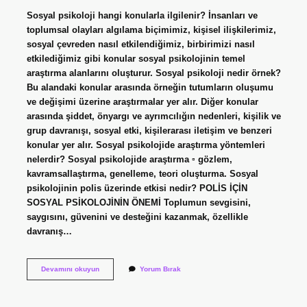
Sosyal psikoloji hangi konularla ilgilenir? İnsanları ve
toplumsal olayları algılama biçimimiz, kişisel ilişkilerimiz,
sosyal çevreden nasıl etkilendiğimiz, birbirimizi nasıl
etkilediğimiz gibi konular sosyal psikolojinin temel
araştırma alanlarını oluşturur. Sosyal psikoloji nedir örnek?
Bu alandaki konular arasında örneğin tutumların oluşumu
ve değişimi üzerine araştırmalar yer alır. Diğer konular
arasında şiddet, önyargı ve ayrımcılığın nedenleri, kişilik ve
grup davranışı, sosyal etki, kişilerarası iletişim ve benzeri
konular yer alır. Sosyal psikolojide araştırma yöntemleri
nelerdir? Sosyal psikolojide araştırma ▫ gözlem,
kavramsallaştırma, genelleme, teori oluşturma. Sosyal
psikolojinin polis üzerinde etkisi nedir? POLİS İÇİN
SOSYAL PSİKOLOJİNİN ÖNEMİ Toplumun sevgisini,
saygısını, güvenini ve desteğini kazanmak, özellikle
davranış…
Sosyal
Devamını okuyun
Yorum Bırak
Psikologlar
Neyi
Araştırır