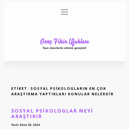
menüyü
Anasayfa
Gizlilik Politikası
Yasal Uyarı
aç
Hakkımızda
Genç Fikir Ufukları
Taze önerilerle zihnini genişlet!
ETIKET:
SOSYAL PSIKOLOGLARIN EN ÇOK
ARAŞTIRMA YAPTIKLARI KONULAR NELERDIR
SOSYAL PSIKOLOGLAR NEYI
ARAŞTIRIR
Tarih: Ekim 30, 2024