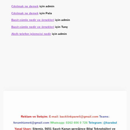
Çıkılmak ne demek
için
admin
Çıkılmak ne demek
için
Pala
Basit cümle nedir ve örnekleri
için
admin
Basit cümle nedir ve örnekleri
için
Tunç
Akıllı telefon işlemcisi nedir
için
admin
yz/
Reklam ve İletişim:
E-mail:
backlinkpaneli@gmail.com
Teams:
forumhizmeti@gmail.com
Whatsapp: 0262 606 0 726
Telegram: @karabul
Yasal Uyarı:
Sitemiz, 5651 Sayılı Kanun gereğince Bilgi Teknolojileri ve