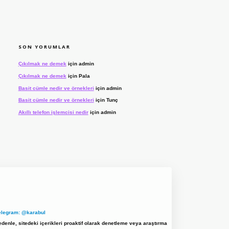
SON YORUMLAR
Çıkılmak ne demek
için
admin
Çıkılmak ne demek
için
Pala
Basit cümle nedir ve örnekleri
için
admin
Basit cümle nedir ve örnekleri
için
Tunç
Akıllı telefon işlemcisi nedir
için
admin
elegram: @karabul
denle, sitedeki içerikleri proaktif olarak denetleme veya araştırma