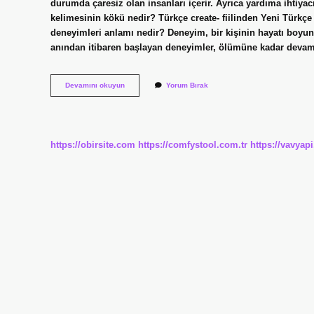
durumda çaresiz olan insanları içerir. Ayrıca yardıma ihtiyacı
kelimesinin kökü nedir? Türkçe create- fiilinden Yeni Türkçe e
deneyimleri anlamı nedir? Deneyim, bir kişinin hayatı boyun
anından itibaren başlayan deneyimler, ölümüne kadar dev
Garip
Devamını okuyun
Yorum Bırak
Yaratık
Anlamı
Nedir
https://obirsite.com
https://comfystool.com.tr
https://vavyap