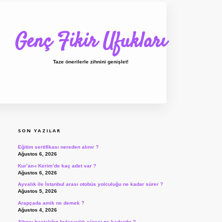
Genç Fikir Ufukları
Taze önerilerle zihnini genişlet!
SIDEBAR
ilbet giriş
ilbet
ilbet giriş adresi
www.bete
SON YAZILAR
Eğitim sertifikası nereden alınır ?
Ağustos 6, 2026
Kur’an-ı Kerim’de kaç adet var ?
Ağustos 6, 2026
Ayvalık ile İstanbul arası otobüs yolculuğu ne kadar sürer ?
Ağustos 5, 2026
Arapçada amik ne demek ?
Ağustos 4, 2026
Altıncı hastalığın bulaşıcılık süresi ne kadardır ?