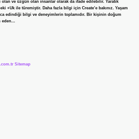
 olan ve üzgün olan insanlar olarak da ifade edilebilir. Yaratık
ki +Uk ile türemiştir. Daha fazla bilgi için Create’e bakınız. Yaşam
ca edindiği bilgi ve deneyimlerin toplamıdır. Bir kişinin doğum
am eden…
i.com.tr
Sitemap