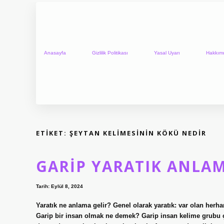
Anasayfa
Gizlilik Politikası
Yasal Uyarı
Hakkım
ETIKET:
ŞEYTAN KELIMESININ KÖKÜ NEDIR
GARIP YARATIK ANLAM
Tarih: Eylül 8, 2024
Yaratık ne anlama gelir? Genel olarak yaratık: var olan herhang
Garip bir insan olmak ne demek? Garip insan kelime grubu çoğ