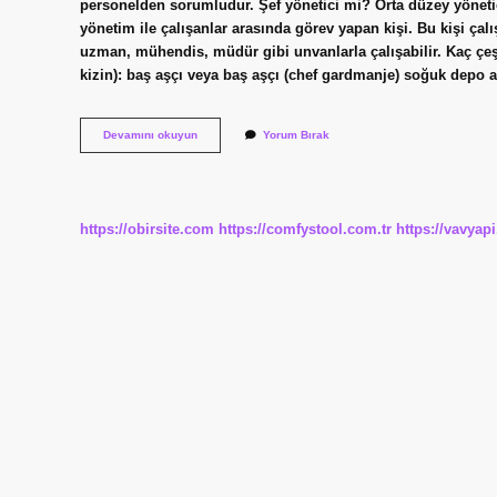
personelden sorumludur. Şef yönetici mi? Orta düzey yönetici
yönetim ile çalışanlar arasında görev yapan kişi. Bu kişi çalış
uzman, mühendis, müdür gibi unvanlarla çalışabilir. Kaç çeşit
kizin): baş aşçı veya baş aşçı (chef gardmanje) soğuk depo
Yönetici
Devamını okuyun
Yorum Bırak
Şef
Ne
Demek
https://obirsite.com
https://comfystool.com.tr
https://vavyap