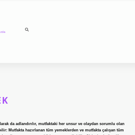
ızda
EK
larak da adlandırılır, mutfaktaki her unsur ve olaydan sorumlu olan
bilir: Mutfakta hazırlanan tüm yemeklerden ve mutfakta çalışan tüm