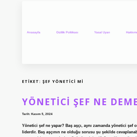
Anasayfa
Gizlilik Politikası
Yasal Uyarı
Hakkım
ETIKET:
ŞEF YÖNETICI MI
YÖNETICI ŞEF NE DEM
Tarih: Kasım 5, 2024
Yönetici şef ne yapar? Baş aşçı, aynı zamanda yönetici şef o
liderdir. Baş aşçının ne olduğu sorusu şu şekilde cevaplana