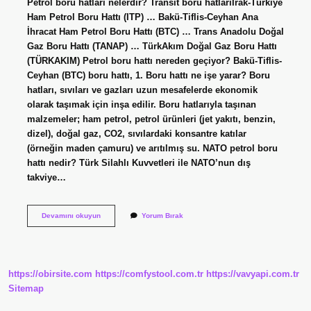
Petrol boru hatları nelerdir? Transit boru hatlarıIrak-Türkiye
Ham Petrol Boru Hattı (ITP) … Bakü-Tiflis-Ceyhan Ana
İhracat Ham Petrol Boru Hattı (BTC) … Trans Anadolu Doğal
Gaz Boru Hattı (TANAP) … TürkAkım Doğal Gaz Boru Hattı
(TÜRKAKIM) Petrol boru hattı nereden geçiyor? Bakü-Tiflis-
Ceyhan (BTC) boru hattı, 1. Boru hattı ne işe yarar? Boru
hatları, sıvıları ve gazları uzun mesafelerde ekonomik
olarak taşımak için inşa edilir. Boru hatlarıyla taşınan
malzemeler; ham petrol, petrol ürünleri (jet yakıtı, benzin,
dizel), doğal gaz, CO2, sıvılardaki konsantre katılar
(örneğin maden çamuru) ve arıtılmış su. NATO petrol boru
hattı nedir? Türk Silahlı Kuvvetleri ile NATO’nun dış
takviye…
Boru
Devamını okuyun
Yorum Bırak
Hattı
Yoluyla
Petrol
Göndermek
Ne
https://obirsite.com
https://comfystool.com.tr
https://vavyapi.com.tr
Demek
Sitemap