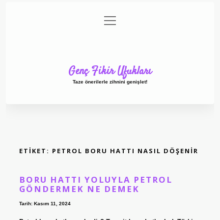
menüyü
Anasayfa
Gizlilik Politikası
Yasal Uyarı
aç
Hakkımızda
Genç Fikir Ufukları
Taze önerilerle zihnini genişlet!
ETIKET:
PETROL BORU HATTI NASIL DÖŞENIR
BORU HATTI YOLUYLA PETROL
GÖNDERMEK NE DEMEK
Tarih: Kasım 11, 2024