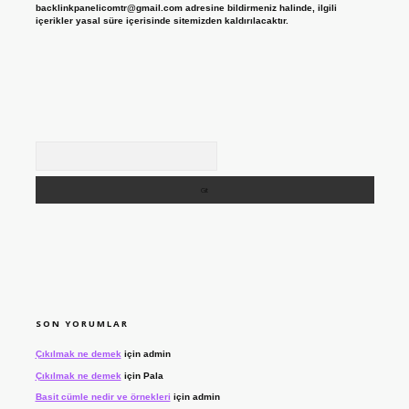
backlinkpanelicomtr@gmail.com
adresine bildirmeniz halinde, ilgili
içerikler yasal süre içerisinde sitemizden kaldırılacaktır.
Arama
SON YORUMLAR
Çıkılmak ne demek
için
admin
Çıkılmak ne demek
için
Pala
Basit cümle nedir ve örnekleri
için
admin