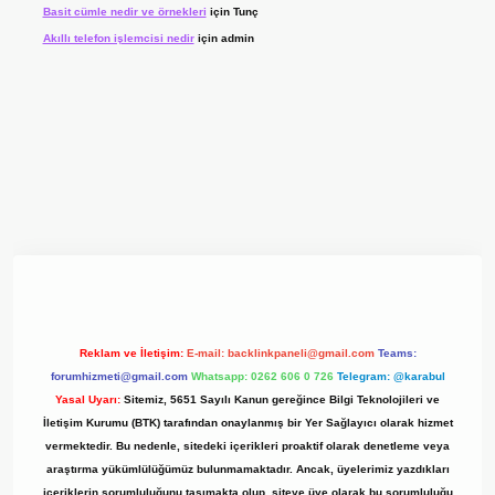
Basit cümle nedir ve örnekleri
için
Tunç
Akıllı telefon işlemcisi nedir
için
admin
r.xyz/
Reklam ve İletişim:
E-mail:
backlinkpaneli@gmail.com
Teams:
forumhizmeti@gmail.com
Whatsapp: 0262 606 0 726
Telegram: @karabul
Yasal Uyarı:
Sitemiz, 5651 Sayılı Kanun gereğince Bilgi Teknolojileri ve
İletişim Kurumu (BTK) tarafından onaylanmış bir Yer Sağlayıcı olarak hizmet
vermektedir. Bu nedenle, sitedeki içerikleri proaktif olarak denetleme veya
araştırma yükümlülüğümüz bulunmamaktadır. Ancak, üyelerimiz yazdıkları
içeriklerin sorumluluğunu taşımakta olup, siteye üye olarak bu sorumluluğu