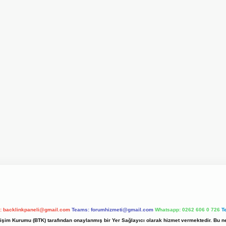
l:
backlinkpaneli@gmail.com
Teams:
forumhizmeti@gmail.com
Whatsapp: 0262 606 0 726
T
etişim Kurumu (BTK) tarafından onaylanmış bir Yer Sağlayıcı olarak hizmet vermektedir. Bu ne