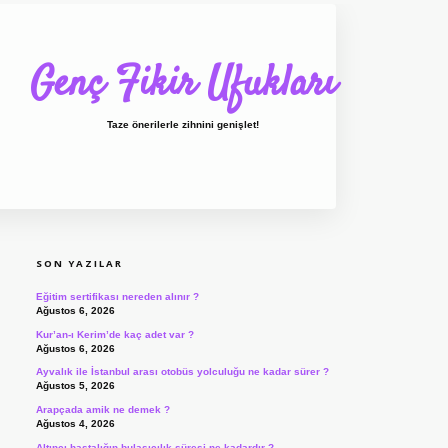
Genç Fikir Ufukları
Taze önerilerle zihnini genişlet!
SIDEBAR
ilbet giriş
ilbet
ilbet giriş adresi
www.betex
SON YAZILAR
Eğitim sertifikası nereden alınır ?
Ağustos 6, 2026
Kur’an-ı Kerim’de kaç adet var ?
Ağustos 6, 2026
Ayvalık ile İstanbul arası otobüs yolculuğu ne kadar sürer ?
Ağustos 5, 2026
Arapçada amik ne demek ?
Ağustos 4, 2026
Altıncı hastalığın bulaşıcılık süresi ne kadardır ?