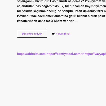
saldırganlık biçimidir. Pasif sinirli ne demek? Psikiyatrist v
adlandırılan pasif-agresif kişilik, hiçbir zaman hayır diyem
bir şekilde kaçınma özelliğine sahiptir. Pasif davranış tarzı
istekleri ifade edememek anlamına gelir. Kronik olarak pasif o
kendilerinden daha fazla önem verirler…
Pasif
Devamını okuyun
Yorum Bırak
Gerginlik
Nedir
https://obirsite.com
https://comfystool.com.tr
https://vavyap