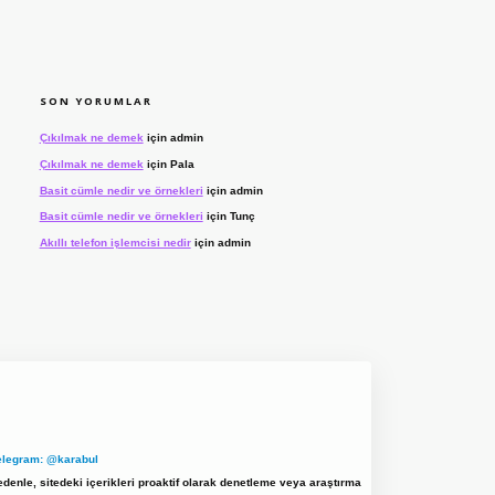
SON YORUMLAR
Çıkılmak ne demek
için
admin
Çıkılmak ne demek
için
Pala
Basit cümle nedir ve örnekleri
için
admin
Basit cümle nedir ve örnekleri
için
Tunç
Akıllı telefon işlemcisi nedir
için
admin
elegram: @karabul
denle, sitedeki içerikleri proaktif olarak denetleme veya araştırma