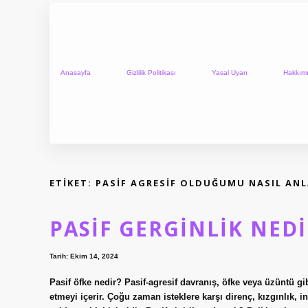
Anasayfa
Gizlilik Politikası
Yasal Uyarı
Hakkım
ETIKET:
PASIF AGRESIF OLDUĞUMU NASIL AN
PASIF GERGINLIK NED
Tarih: Ekim 14, 2024
Pasif öfke nedir? Pasif-agresif davranış, öfke veya üzüntü gi
etmeyi içerir. Çoğu zaman isteklere karşı direnç, kızgınlık, in