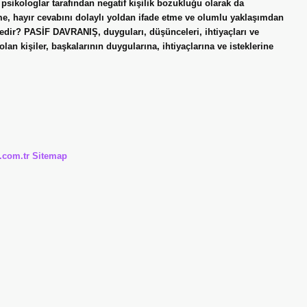
e psikologlar tarafından negatif kişilik bozukluğu olarak da
eme, hayır cevabını dolaylı yoldan ifade etme ve olumlu yaklaşımdan
 nedir? PASİF DAVRANIŞ, duyguları, düşünceleri, ihtiyaçları ve
lan kişiler, başkalarının duygularına, ihtiyaçlarına ve isteklerine
i.com.tr
Sitemap