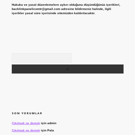
Hukuka ve yasal düzenlemelere aykırı olduğunu düşündüğünüz içerikleri,
backlinkpanelicomtr@gmail.com
adresine bildirmeniz halinde, ilgili
içerikler yasal süre içerisinde sitemizden kaldırılacaktır.
Arama
SON YORUMLAR
Çıkılmak ne demek
için
admin
Çıkılmak ne demek
için
Pala