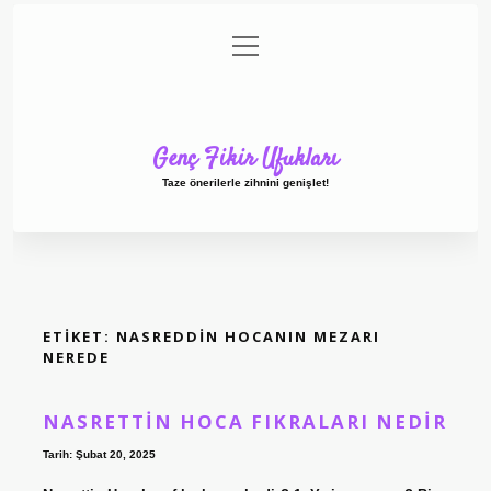
menüyü
Anasayfa
Gizlilik Politikası
Yasal Uyarı
aç
Hakkımızda
Genç Fikir Ufukları
Taze önerilerle zihnini genişlet!
ETIKET:
NASREDDIN HOCANIN MEZARI
NEREDE
NASRETTIN HOCA FIKRALARI NEDIR
Tarih: Şubat 20, 2025