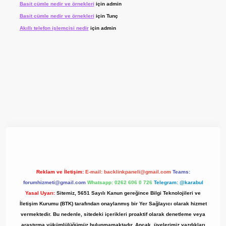
Basit cümle nedir ve örnekleri
için
admin
Basit cümle nedir ve örnekleri
için
Tunç
Akıllı telefon işlemcisi nedir
için
admin
xyz/
Reklam ve İletişim:
E-mail:
backlinkpaneli@gmail.com
Teams:
forumhizmeti@gmail.com
Whatsapp: 0262 606 0 726
Telegram: @karabul
Yasal Uyarı:
Sitemiz, 5651 Sayılı Kanun gereğince Bilgi Teknolojileri ve
İletişim Kurumu (BTK) tarafından onaylanmış bir Yer Sağlayıcı olarak hizmet
vermektedir. Bu nedenle, sitedeki içerikleri proaktif olarak denetleme veya
araştırma yükümlülüğümüz bulunmamaktadır. Ancak, üyelerimiz yazdıkları