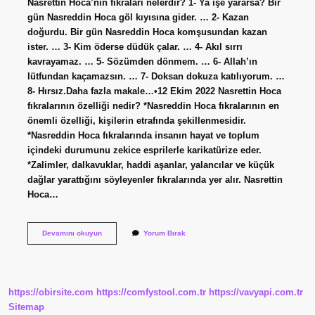
Nasrettin Hoca’nın fıkraları nelerdir? 1- Ya işe yararsa? Bir
gün Nasreddin Hoca göl kıyısına gider. … 2- Kazan
doğurdu. Bir gün Nasreddin Hoca komşusundan kazan
ister. … 3- Kim öderse düdük çalar. … 4- Akıl sırrı
kavrayamaz. … 5- Sözümden dönmem. … 6- Allah’ın
lütfundan kaçamazsın. … 7- Doksan dokuza katılıyorum. …
8- Hırsız.Daha fazla makale…•12 Ekim 2022 Nasrettin Hoca
fıkralarının özelliği nedir? *Nasreddin Hoca fıkralarının en
önemli özelliği, kişilerin etrafında şekillenmesidir.
*Nasreddin Hoca fıkralarında insanın hayat ve toplum
içindeki durumunu zekice esprilerle karikatürize eder.
*Zalimler, dalkavuklar, haddi aşanlar, yalancılar ve küçük
dağlar yarattığını söyleyenler fıkralarında yer alır. Nasrettin
Hoca…
Nasrettin
Devamını okuyun
Yorum Bırak
Hoca
Fıkraları
Nedir
https://obirsite.com
https://comfystool.com.tr
https://vavyapi.com.tr
Sitemap