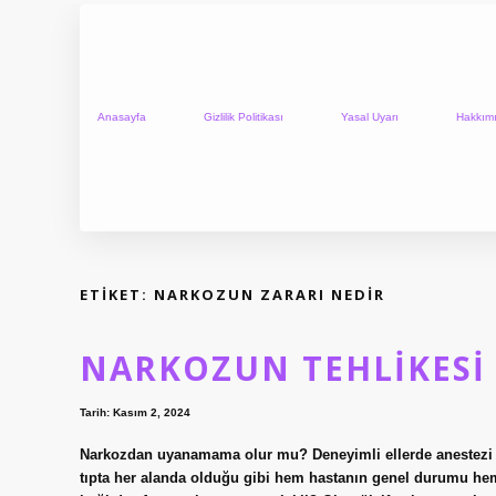
Anasayfa
Gizlilik Politikası
Yasal Uyarı
Hakkım
ETIKET:
NARKOZUN ZARARI NEDIR
NARKOZUN TEHLIKESI
Tarih: Kasım 2, 2024
Narkozdan uyanamama olur mu? Deneyimli ellerde anestezi
tıpta her alanda olduğu gibi hem hastanın genel durumu he