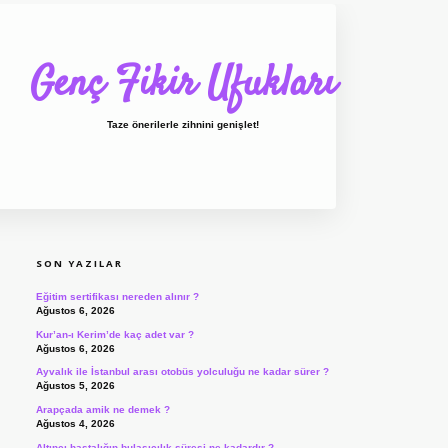
Genç Fikir Ufukları
Taze önerilerle zihnini genişlet!
SIDEBAR
ilbet giriş
ilbet
ilbet 
SON YAZILAR
Eğitim sertifikası nereden alınır ?
Ağustos 6, 2026
Kur’an-ı Kerim’de kaç adet var ?
Ağustos 6, 2026
Ayvalık ile İstanbul arası otobüs yolculuğu ne kadar sürer ?
Ağustos 5, 2026
Arapçada amik ne demek ?
Ağustos 4, 2026
Altıncı hastalığın bulaşıcılık süresi ne kadardır ?