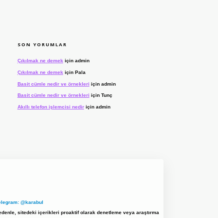
SON YORUMLAR
Çıkılmak ne demek
için
admin
Çıkılmak ne demek
için
Pala
Basit cümle nedir ve örnekleri
için
admin
Basit cümle nedir ve örnekleri
için
Tunç
Akıllı telefon işlemcisi nedir
için
admin
elegram: @karabul
denle, sitedeki içerikleri proaktif olarak denetleme veya araştırma