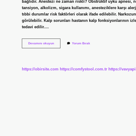
bağlıdır. Anestezi ne zaman riskli? Obstrüktif uyku apnesi, n
tansiyon, alkolizm, sigara kullanımı, anesteziklere karşı aler
tıbbi durumlar risk faktörleri olarak ifade edilebilir. Narkoz
görülebilir. Kalp sorunları hastanın kalp fonksiyonlarının izl
tedavi edilir.…
Narkozun
Devamını okuyun
Yorum Bırak
Tehlikesi
Var
Mı
https://obirsite.com
https://comfystool.com.tr
https://vavyap