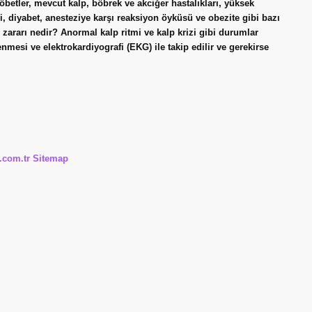
öbetler, mevcut kalp, böbrek ve akciğer hastalıkları, yüksek
ji, diyabet, anesteziye karşı reaksiyon öyküsü ve obezite gibi bazı
un zararı nedir? Anormal kalp ritmi ve kalp krizi gibi durumlar
enmesi ve elektrokardiyografi (EKG) ile takip edilir ve gerekirse
i.com.tr
Sitemap