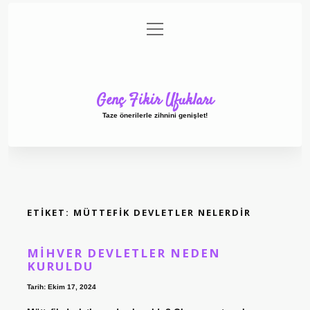
menüyü
Anasayfa
Gizlilik Politikası
Yasal Uyarı
aç
Hakkımızda
Genç Fikir Ufukları
Taze önerilerle zihnini genişlet!
ETIKET:
MÜTTEFIK DEVLETLER NELERDIR
MIHVER DEVLETLER NEDEN
KURULDU
Tarih: Ekim 17, 2024