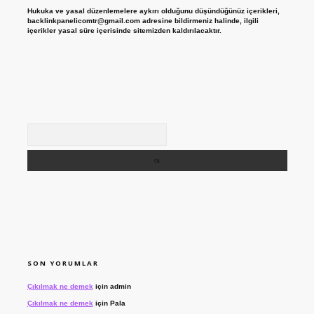
Hukuka ve yasal düzenlemelere aykırı olduğunu düşündüğünüz içerikleri,
backlinkpanelicomtr@gmail.com
adresine bildirmeniz halinde, ilgili
içerikler yasal süre içerisinde sitemizden kaldırılacaktır.
Arama
SON YORUMLAR
Çıkılmak ne demek
için
admin
Çıkılmak ne demek
için
Pala