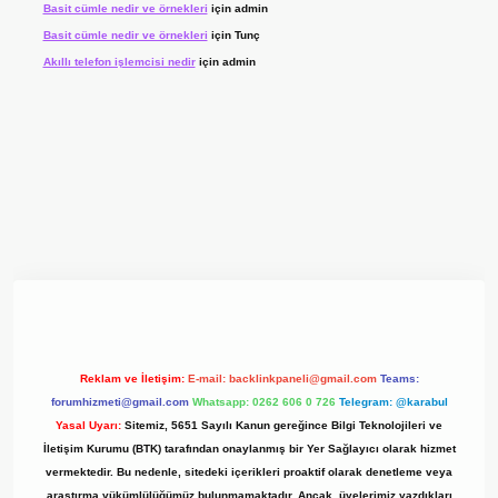
Basit cümle nedir ve örnekleri
için
admin
Basit cümle nedir ve örnekleri
için
Tunç
Akıllı telefon işlemcisi nedir
için
admin
xyz/
Reklam ve İletişim:
E-mail:
backlinkpaneli@gmail.com
Teams:
forumhizmeti@gmail.com
Whatsapp: 0262 606 0 726
Telegram: @karabul
Yasal Uyarı:
Sitemiz, 5651 Sayılı Kanun gereğince Bilgi Teknolojileri ve
İletişim Kurumu (BTK) tarafından onaylanmış bir Yer Sağlayıcı olarak hizmet
vermektedir. Bu nedenle, sitedeki içerikleri proaktif olarak denetleme veya
araştırma yükümlülüğümüz bulunmamaktadır. Ancak, üyelerimiz yazdıkları