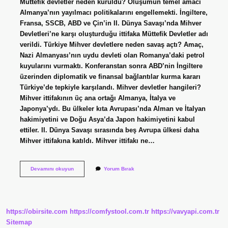
Müttefik devletler neden kuruldu? Oluşumun temel amacı
Almanya’nın yayılmacı politikalarını engellemekti. İngiltere,
Fransa, SSCB, ABD ve Çin’in II. Dünya Savaşı’nda Mihver
Devletleri’ne karşı oluşturduğu ittifaka Müttefik Devletler adı
verildi. Türkiye Mihver devletlere neden savaş açtı? Amaç,
Nazi Almanyası’nın uydu devleti olan Romanya’daki petrol
kuyularını vurmaktı. Konferanstan sonra ABD’nin İngiltere
üzerinden diplomatik ve finansal bağlantılar kurma kararı
Türkiye’de tepkiyle karşılandı. Mihver devletler hangileri?
Mihver ittifakının üç ana ortağı Almanya, İtalya ve
Japonya’ydı. Bu ülkeler kıta Avrupası’nda Alman ve İtalyan
hakimiyetini ve Doğu Asya’da Japon hakimiyetini kabul
ettiler. II. Dünya Savaşı sırasında beş Avrupa ülkesi daha
Mihver ittifakına katıldı. Mihver ittifakı ne…
Mihver
Devamını okuyun
Yorum Bırak
Devletler
Neden
Kuruldu
https://obirsite.com
https://comfystool.com.tr
https://vavyapi.com.tr
Sitemap