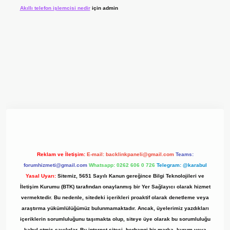
Akıllı telefon işlemcisi nedir
için
admin
 giriş adresi
www.betexper.xyz/
Reklam ve İletişim:
E-mail:
backlinkpaneli@gmail.com
Teams:
forumhizmeti@gmail.com
Whatsapp: 0262 606 0 726
Telegram: @karabul
Yasal Uyarı:
Sitemiz, 5651 Sayılı Kanun gereğince Bilgi Teknolojileri ve
İletişim Kurumu (BTK) tarafından onaylanmış bir Yer Sağlayıcı olarak hizmet
vermektedir. Bu nedenle, sitedeki içerikleri proaktif olarak denetleme veya
araştırma yükümlülüğümüz bulunmamaktadır. Ancak, üyelerimiz yazdıkları
içeriklerin sorumluluğunu taşımakta olup, siteye üye olarak bu sorumluluğu
kabul etmiş sayılırlar. Bu internet sitesi, herhangi bir marka, kurum veya