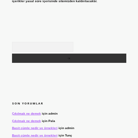
içerikler yasal süre içerisinde sitemizden kaldırılacaktır.
Arama
SON YORUMLAR
Çıkılmak ne demek
için
admin
Çıkılmak ne demek
için
Pala
Basit cümle nedir ve örnekleri
için
admin
Basit cümle nedir ve örnekleri
için
Tunç