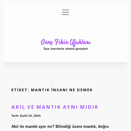
menüyü
Anasayfa
Gizlilik Politikası
Yasal Uyarı
aç
Hakkımızda
Genç Fikir Ufukları
Taze önerilerle zihnini genişlet!
ETIKET:
MANTIK INSANI NE DEMEK
AKIL VE MANTIK AYNI MIDIR
Tarih: Eylül 19, 2024
Akıl ile mantık aynı mı? Bilindiği üzere mantık, doğru