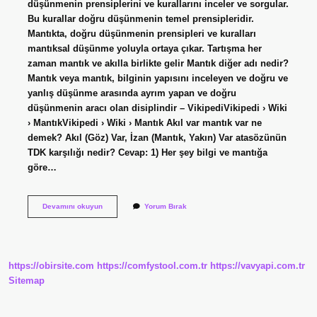
düşünmenin prensiplerini ve kurallarını inceler ve sorgular.
Bu kurallar doğru düşünmenin temel prensipleridir.
Mantıkta, doğru düşünmenin prensipleri ve kuralları
mantıksal düşünme yoluyla ortaya çıkar. Tartışma her
zaman mantık ve akılla birlikte gelir Mantık diğer adı nedir?
Mantık veya mantık, bilginin yapısını inceleyen ve doğru ve
yanlış düşünme arasında ayrım yapan ve doğru
düşünmenin aracı olan disiplindir – VikipediVikipedi › Wiki
› MantıkVikipedi › Wiki › Mantık Akıl var mantık var ne
demek? Akıl (Göz) Var, İzan (Mantık, Yakın) Var atasözünün
TDK karşılığı nedir? Cevap: 1) Her şey bilgi ve mantığa
göre…
Akıl
Devamını okuyun
Yorum Bırak
Ve
Mantık
Aynı
Mıdır
https://obirsite.com
https://comfystool.com.tr
https://vavyapi.com.tr
Sitemap