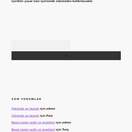
içerikler yasal süre içerisinde sitemizden kaldırılacaktır.
Arama
SON YORUMLAR
Çıkılmak ne demek
için
admin
Çıkılmak ne demek
için
Pala
Basit cümle nedir ve örnekleri
için
admin
Basit cümle nedir ve örnekleri
için
Tunç