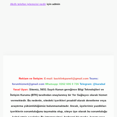
Akıllı telefon işlemcisi nedir
için
admin
 giriş adresi
www.betexper.xyz/
Reklam ve İletişim:
E-mail:
backlinkpaneli@gmail.com
Teams:
forumhizmeti@gmail.com
Whatsapp: 0262 606 0 726
Telegram: @karabul
Yasal Uyarı:
Sitemiz, 5651 Sayılı Kanun gereğince Bilgi Teknolojileri ve
İletişim Kurumu (BTK) tarafından onaylanmış bir Yer Sağlayıcı olarak hizmet
vermektedir. Bu nedenle, sitedeki içerikleri proaktif olarak denetleme veya
araştırma yükümlülüğümüz bulunmamaktadır. Ancak, üyelerimiz yazdıkları
içeriklerin sorumluluğunu taşımakta olup, siteye üye olarak bu sorumluluğu
kabul etmiş sayılırlar. Bu internet sitesi, herhangi bir marka, kurum veya