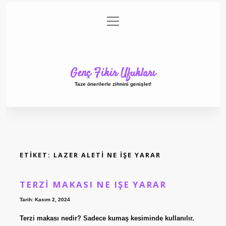
menüyü
Anasayfa
Gizlilik Politikası
Yasal Uyarı
aç
Hakkımızda
Genç Fikir Ufukları
Taze önerilerle zihnini genişlet!
ETIKET:
LAZER ALETI NE IŞE YARAR
TERZI MAKASI NE IŞE YARAR
Tarih: Kasım 2, 2024
Terzi makası nedir? Sadece kumaş kesiminde kullanılır.