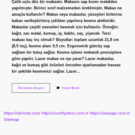
Çelik uçlu düz bir makastır. Makasın sap kısmı metalden
yapılmıştır. Birinci sınıf malzemeden üretilmiştir. Makas ne
amaçla kullanılır? Makas veya makaslar, yüzeyleri birbirine
bakan sertleştirilmiş çelikten yapılmış kesme aletleridir.
Makaslar çeşitli nesneleri kesmek için kullanılır. Örneğin:
kağıt, sac metal, kumaş, ip, kablo, saç, yiyecek. Terzi
makası kaç inç olmalı? Boyutlar: toplam uzunluk 21,8 cm
(8,5 inç), kesme alanı 9,5 cm. Ergonomik gümüş sap
sağlam bir tutuş sağlar. Kesme işlemi mekanik prensiplere
göre yapılır. Lazer makas ne işe yarar? Lazer makaslar,
kağıt ve kumaş gibi ürünleri önceden ayarlamadan hassas
bir şekilde kesmenizi sağlar. Lazer…
Terzi
Devamını okuyun
Yorum Bırak
Makası
Ne
Işe
Yarar
https://obirsite.com
https://comfystool.com.tr
https://vavyapi.com.tr
Sitemap