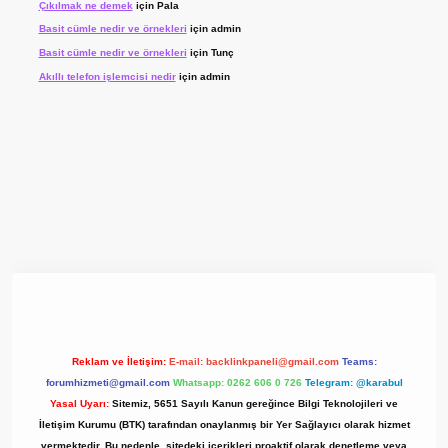
Çıkılmak ne demek
için
Pala
Basit cümle nedir ve örnekleri
için
admin
Basit cümle nedir ve örnekleri
için
Tunç
Akıllı telefon işlemcisi nedir
için
admin
 giriş adresi
www.betexper.xyz/
Reklam ve İletişim:
E-mail:
backlinkpaneli@gmail.com
Teams:
forumhizmeti@gmail.com
Whatsapp: 0262 606 0 726
Telegram: @karabul
Yasal Uyarı:
Sitemiz, 5651 Sayılı Kanun gereğince Bilgi Teknolojileri ve
İletişim Kurumu (BTK) tarafından onaylanmış bir Yer Sağlayıcı olarak hizmet
vermektedir. Bu nedenle, sitedeki içerikleri proaktif olarak denetleme veya