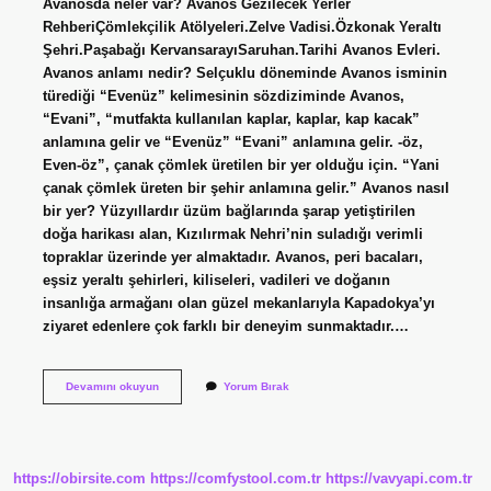
Avanosda neler var? Avanos Gezilecek Yerler
RehberiÇömlekçilik Atölyeleri.Zelve Vadisi.Özkonak Yeraltı
Şehri.Paşabağı KervansarayıSaruhan.Tarihi Avanos Evleri.
Avanos anlamı nedir? Selçuklu döneminde Avanos isminin
türediği “Evenüz” kelimesinin sözdiziminde Avanos,
“Evani”, “mutfakta kullanılan kaplar, kaplar, kap kacak”
anlamına gelir ve “Evenüz” “Evani” anlamına gelir. -öz,
Even-öz”, çanak çömlek üretilen bir yer olduğu için. “Yani
çanak çömlek üreten bir şehir anlamına gelir.” Avanos nasıl
bir yer? Yüzyıllardır üzüm bağlarında şarap yetiştirilen
doğa harikası alan, Kızılırmak Nehri’nin suladığı verimli
topraklar üzerinde yer almaktadır. Avanos, peri bacaları,
eşsiz yeraltı şehirleri, kiliseleri, vadileri ve doğanın
insanlığa armağanı olan güzel mekanlarıyla Kapadokya’yı
ziyaret edenlere çok farklı bir deneyim sunmaktadır.…
Avanos
Devamını okuyun
Yorum Bırak
Özelliği
Nedir
https://obirsite.com
https://comfystool.com.tr
https://vavyapi.com.tr