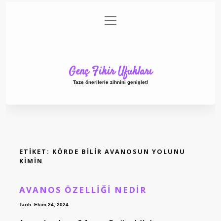
menüyü
Anasayfa
Gizlilik Politikası
Yasal Uyarı
aç
Hakkımızda
Genç Fikir Ufukları
Taze önerilerle zihnini genişlet!
ETIKET:
KÖRDE BILIR AVANOSUN YOLUNU
KIMIN
AVANOS ÖZELLIĞI NEDIR
Tarih: Ekim 24, 2024